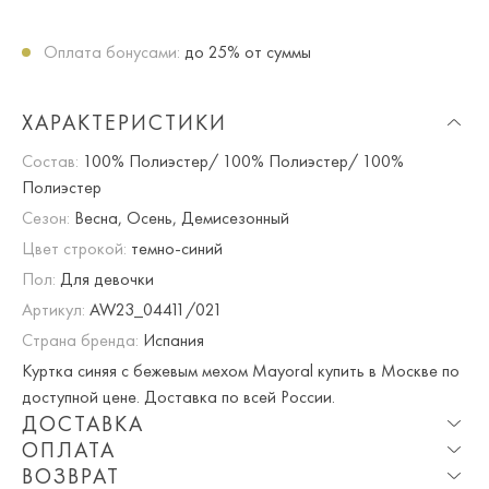
Оплата бонусами:
до 25% от суммы
ХАРАКТЕРИСТИКИ
Состав:
100% Полиэстер/ 100% Полиэстер/ 100%
Полиэстер
Сезон:
Весна, Осень, Демисезонный
Цвет строкой:
темно-синий
Пол:
Для девочки
Артикул:
AW23_04411/021
Страна бренда:
Испания
Куртка синяя с бежевым мехом Mayoral купить в Москве по
доступной цене. Доставка по всей России.
ДОСТАВКА
ОПЛАТА
Опция частичная доставка и примерка доступна для
ВОЗВРАТ
Москвы и МО.
При оплате онлайн вы получаете 10% скидку. Любые