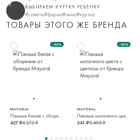
транспортной компании. Доставка осуществляется в срок и
ВЫБИРАЕМ КУРТКУ РЕБЕНКУ
по тарифам транспортной компании.
#советы
#фирма
#зима
#куртка
ТОВАРЫ ЭТОГО ЖЕ БРЕНДА
Оплата осуществляется онлайн банковскими картами Visa,
Mastercard, МИР, Система быстрых платежей (СБП)
-90%
-90%
MAYORAL
MAYORAL
Панама белая с оборками
Панама молочного цвета с цветком
427 ₽
4 273 ₽
341 ₽
3 405 ₽