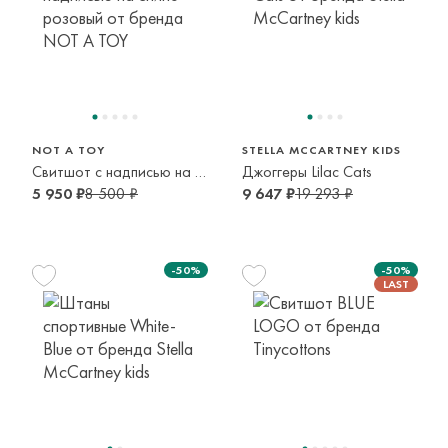
128 см
134 см
140 см
8 лет
9 лет
10 лет
146 см
152 см
116 см
128 см
11 лет
12 лет
6 лет
8 лет
NOT A TOY
STELLA MCCARTNEY KIDS
Свитшот с надписью на спине розовый
Джоггеры Lilac Cats
5 950 ₽
8 500 ₽
9 647 ₽
19 293 ₽
-50%
-50%
128 см
140 см
152 см
8 лет
10 лет
12 лет
164 см
140 см
14 лет
10 лет