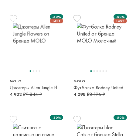
-50%
-50%
116 см
128 см
6 лет
8 лет
MOLO
MOLO
Джоггеры Allen Jungle Flowers
Футболка Rodney United
4 922 ₽
9 844 ₽
4 098 ₽
8 196 ₽
-30%
-50%