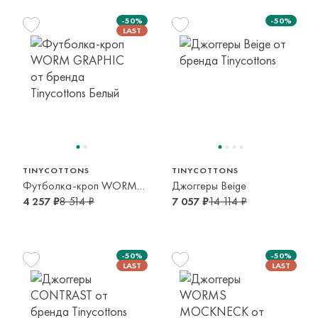
-50%
-50%
116 см
116 см
128 см
6 лет
6 лет
8 лет
TINYCOTTONS
TINYCOTTONS
Футболка-кроп WORM GRAPHIC
Джоггеры Beige
4 257 ₽
8 514 ₽
7 057 ₽
14 114 ₽
-50%
-50%