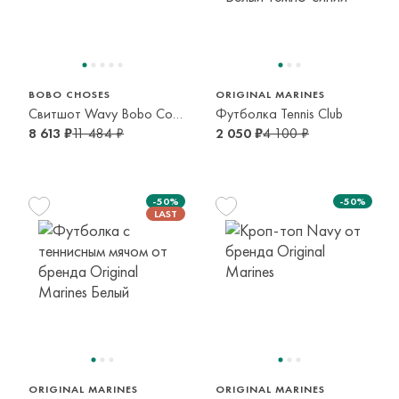
122 см
164 см
6-7 лет
13-14 лет
BOBO CHOSES
ORIGINAL MARINES
Свитшот Wavy Bobo Сolor Block
Футболка Tennis Club
8 613 ₽
11 484 ₽
2 050 ₽
4 100 ₽
-50%
-50%
104 см
110 см
116 см
3-4 года
4-5 лет
5-6 лет
110 см
128 см
134 см
4-5 лет
7-8 лет
8-9 лет
ORIGINAL MARINES
ORIGINAL MARINES