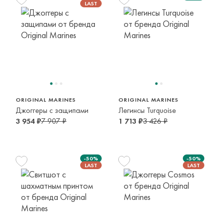
164 см
104 см
116 см
13-14 лет
3-4 года
5-6 лет
ORIGINAL MARINES
ORIGINAL MARINES
Джоггеры с защипами
Легинсы Turquoise
3 954 ₽
7 907 ₽
1 713 ₽
3 426 ₽
-50%
-50%
116 см
98 см