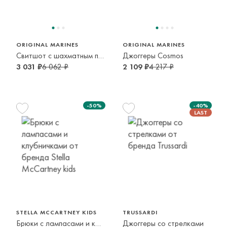
5-6 лет
2-3 года
ORIGINAL MARINES
ORIGINAL MARINES
Свитшот с шахматным принтом
Джоггеры Cosmos
3 031 ₽
6 062 ₽
2 109 ₽
4 217 ₽
-50%
-40%
116 см
128 см
152 см
110 см
6 лет
8 лет
12 лет
5 лет
STELLA MCCARTNEY KIDS
TRUSSARDI
Брюки с лампасами и клубничками
Джоггеры со стрелками