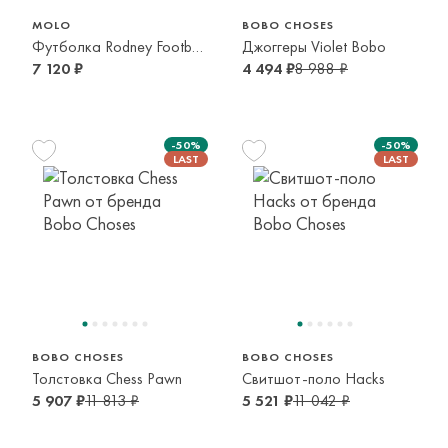
MOLO
BOBO CHOSES
Футболка Rodney Football light
Джоггеры Violet Bobo
7 120 ₽
4 494 ₽
8 988 ₽
-50%
-50%
110 см
148 см
4-5 лет
10-11 лет
BOBO CHOSES
BOBO CHOSES
Толстовка Chess Pawn
Свитшот-поло Hacks
5 907 ₽
11 813 ₽
5 521 ₽
11 042 ₽