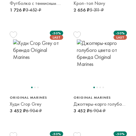
Футболка с теннисным мячом
Кроп-топ Navy
1 726 ₽
3 452 ₽
2 656 ₽
5 311 ₽
-50%
-50%
140 см
164 см
9-10 лет
13-14 лет
ORIGINAL MARINES
ORIGINAL MARINES
Худи Crop Grey
Джоггеры-карго голубого цвета
3 452 ₽
6 904 ₽
3 452 ₽
6 904 ₽
-50%
-50%