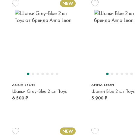
40-42 см
42-44 см
44-46 см
46-48 см
40-42 см
42-44 см
44-4
0-3 мес
3-6 мес
6-9 мес
9-12 мес
0-3 мес
3-6 мес
6-9 
ANNA LEON
ANNA LEON
Шапки Grey-Blue 2 шт Toys
Шапки Blue 2 шт Toys
6 500 ₽
5 900 ₽