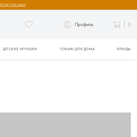
 ПОКУПКАМИ
Профиль
0
ДЕТСКИЕ ИГРУШКИ
ТОВАРЫ ДЛЯ ДОМА
БРЕНДЫ