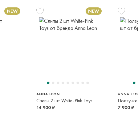
68 см
7
6 мес
9
62 см
68 см
74 см
80 см
92 см
3 мес
6 мес
9 мес
1 год
2 года
ANNA LEON
ANNA LE
Слипы 2 шт White-Pink Toys
Ползунки 
14 900 ₽
7 900 ₽