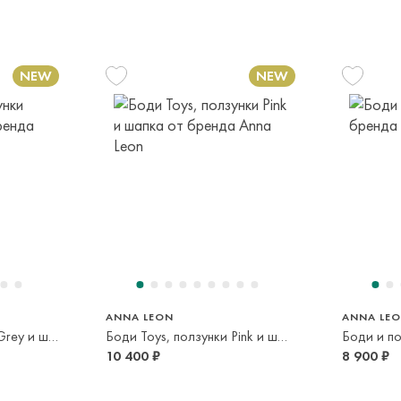
см
80 см
62 см
68 см
74 см
80 см
62 см
6
ес
1 год
3 мес
6 мес
9 мес
1 год
3 мес
6
ANNA LEON
ANNA LE
Боди Toys, ползунки Grey и шапка
Боди Toys, ползунки Pink и шапка
Боди и по
10 400 ₽
8 900 ₽