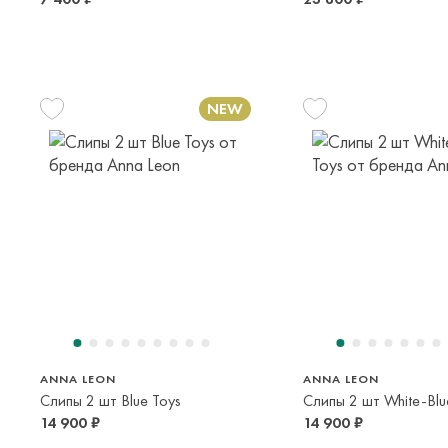
56 см
62 см
68 см
62 см
68 см
74 
1 мес
3 мес
6 мес
3 мес
6 мес
9 м
ANNA LEON
ANNA LEON
Слипы 2 шт Blue Toys
Слипы 2 шт White-Blu
14 900 ₽
14 900 ₽