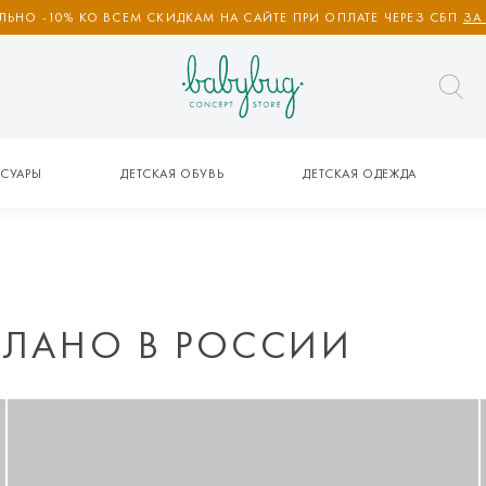
ЬНО -10% КО ВСЕМ СКИДКАМ НА САЙТЕ ПРИ ОПЛАТЕ ЧЕРЕЗ СБП
ЗА
СУАРЫ
ДЕТСКАЯ ОБУВЬ
ДЕТСКАЯ ОДЕЖДА
ЕЛАНО В РОССИИ