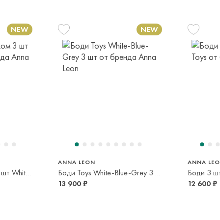
68 см
74 см
80 см
86 см
68 см
7
6 мес
9 мес
1 год
1,5 года
6 мес
9
см
80 см
92 см
92 см
ес
1 год
2 года
2 года
ANNA LEON
ANNA LE
Боди с воротником 3 шт White-Blue
Боди Toys White-Blue-Grey 3 шт
Боди 3 шт
13 900 ₽
12 600 ₽