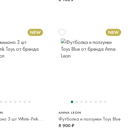
2 см
68 см
74 см
74 см
80 см
86 см
92 см
 мес
6 мес
9 мес
9 мес
1 год
1,5 года
2 года
98 см
3 года
ON
ANNA LEON
Боди кимоно 3 шт White-Pink Toys
Футболка и ползунки Toys Blue
8 900 ₽