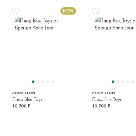
ANNA LEON
ANNA LEON
Плед Blue Toys
Плед Pink Toys
10 700 ₽
10 700 ₽