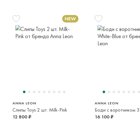
56 см
62 см
68 см
74 см
1 мес
3 мес
6 мес
9 мес
80 см
62 см
68 см
74 
1 год
3 мес
6 мес
9 м
ANNA LEON
ANNA LEON
Слипы Toys 2 шт. Milk-Pink
12 800 ₽
16 100 ₽