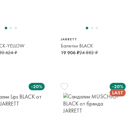
29
30
5-6 лет
6-7 лет
JARRETT
ACK-YELLOW
Балетки BLACK
30 624 ₽
19 906 ₽
24 882 ₽
-20%
-20%