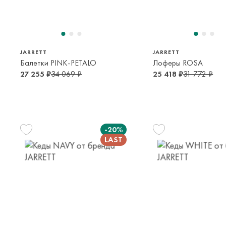
35
36
13-14 лет
14-16 лет
JARRETT
JARRETT
Балетки PINK-PETALO
Лоферы ROSA
27 255 ₽
34 069 ₽
25 418 ₽
31 772 ₽
-20%
33
30
38
10-12 лет
6-7 лет
15-16 лет