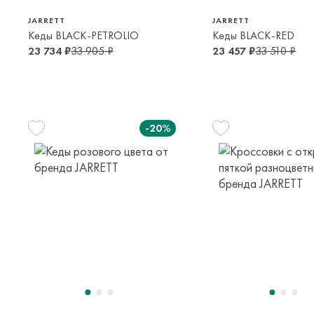
JARRETT
JARRETT
Кеды BLACK-PETROLIO
Кеды BLACK-RED
23 734 ₽
33 905 ₽
23 457 ₽
33 510 ₽
-20%
28
29
30
31
4-5 лет
5-6 лет
6-7 лет
7-8 лет
32
35
28
33
9-10 лет
13-14 лет
4-5 лет
10-12 лет