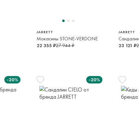
36
30
14-16 лет
6-7 лет
13-
JARRETT
JARRETT
Мокасины STONE-VERDONE
Сандалии
22 355 ₽
27 944 ₽
23 121 ₽
2
-20%
-20%
29
30
32
33
5-6 лет
6-7 лет
9-10 лет
10-12 лет
34
37
29
13-14 лет
14-16 лет
5-6 лет
8-