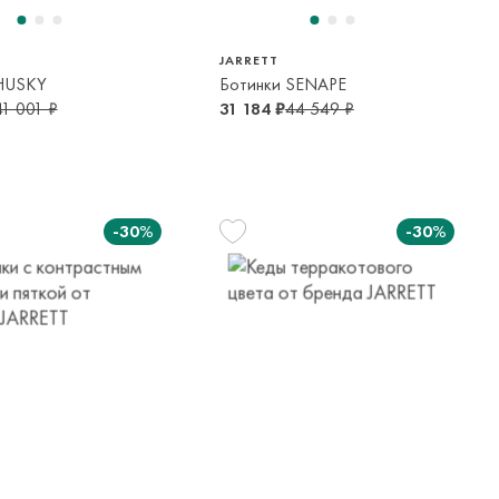
JARRETT
 HUSKY
Ботинки SENAPE
41 001 ₽
31 184 ₽
44 549 ₽
-30%
-30%
29
30
32
34
5-6 лет
6-7 лет
9-10 лет
13-14 лет
37
35
16 лет
13-14 лет