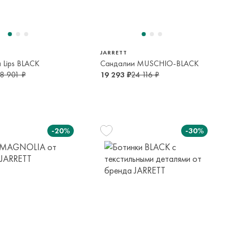
35
37
30
14 лет
14-16 лет
6-7 лет
JARRETT
 Lips BLACK
Сандалии MUSCHIO-BLACK
8 901 ₽
19 293 ₽
24 116 ₽
-20%
-30%
30
32
35
36
6-7 лет
9-10 лет
13-14 лет
14-16 лет
31
32
33
37
9 лет
9-10 лет
10-12 лет
14-16 лет