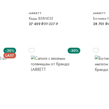
JARRETT
JARRETT
Кеды BERNESE
Ботинки
27 459 ₽
39 227 ₽
28 701 ₽
-30%
-30%
32
33
34
35
9-10 лет
10-12 лет
13-14 лет
13-14 лет
36
37
35
14-16 лет
14-16 лет
13-14 лет
14-