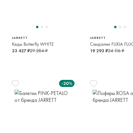
31
32
36
8-9 лет
9-10 лет
14-16 лет
JARRETT
JARRETT
Кеды Butterfly WHITE
Сандалии FUXIA FLU
23 427 ₽
29 284 ₽
19 293 ₽
24 116 ₽
-20%
29
30
31
34
5-6 лет
6-7 лет
8-9 лет
13-14 лет