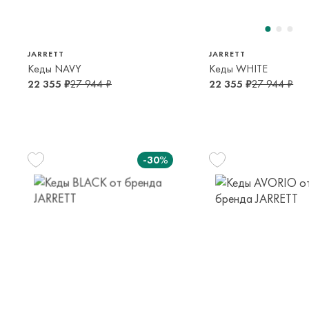
JARRETT
JARRETT
Кеды NAVY
Кеды WHITE
22 355 ₽
27 944 ₽
22 355 ₽
27 944 ₽
-30%
30
31
32
33
28
29
3
6-7 лет
8-9 лет
9-10 лет
10-12 лет
4-5 лет
5-6 лет
6-7 
37
33
34
3
14-16 лет
10-12 лет
13-14 лет
13-14