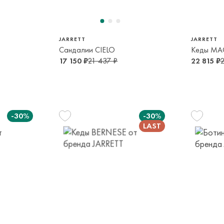
JARRETT
JARRETT
Сандалии CIELO
Кеды MA
17 150 ₽
21 437 ₽
22 815 ₽
2
-30%
-30%
0
32
лет
9-10 лет
5
36
30
33
 лет
14-16 лет
6-7 лет
10-12 лет