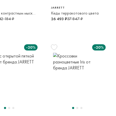
JARRETT
Ботинки с контрастным мыском и пяткой
Кеды терракотового цвета
42 184 ₽
26 493 ₽
37 847 ₽
-20%
-20%
33
34
35
29
32
35
36
12 лет
13-14 лет
13-14 лет
5-6 лет
9-10 лет
13-14 лет
15-16 лет