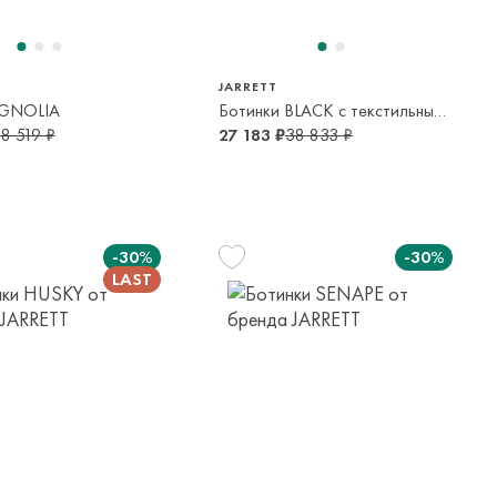
JARRETT
GNOLIA
Ботинки BLACK с текстильными деталями
8 519 ₽
27 183 ₽
38 833 ₽
-30%
-30%
35
36
13-14 лет
14-16 лет