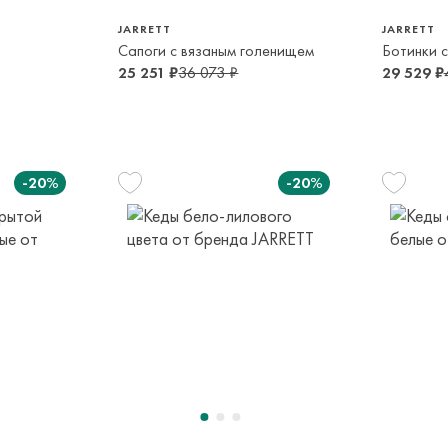
JARRETT
JARRETT
Сапоги с вязаным голенищем
25 251 ₽
36 073 ₽
29 529 ₽
-20%
-20%
28
34
28
4-5 лет
13-14 лет
4-5 лет
10-