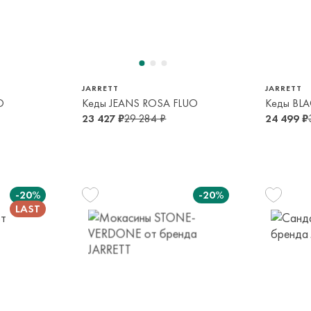
30
34
36
37
6-7 лет
13-14 лет
14-16 лет
14-16 лет
JARRETT
JARRETT
O
Кеды JEANS ROSA FLUO
Кеды BL
23 427 ₽
29 284 ₽
24 499 ₽
-20%
-20%
29
30
31
32
5-6 лет
6-7 лет
8-9 лет
9-10 лет