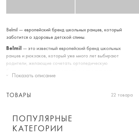
Belmil — европейский бренд школьных ранцев, который
заботится о здоровье детской спины.
Belmil
— это известный европейский бренд школьных
ранцев и рюкзаков, который уже много лет выбирают
родители, желающие сочетать ортопедическую
безопасность, высокую прочность и разумную цену.
Показать описание
ИСТОРИЯ И ПРОИЗВОДСТВО
ТОВАРЫ
22 товара
Бренд Belmil родился в рамках семейного бизнеса,
основанного Иштваном Бенаком ещё в
1965 году
в
ПОПУЛЯРНЫЕ
Сербии. Сначала компания шила кожаные ремни и
КАТЕГОРИИ
спортивные сумки, а позже сосредоточилась на создании
анатомически правильных школьных ранцев. Сегодня все