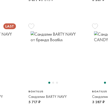
23
24
29
30
24/25
2
2-3 года
2-3 года
5-6 лет
6-7 лет
2-3 года
2-
BOATILUS
BOATILUS
VY
Сандалии BARTY NAVY
Сандали
5 717 ₽
3 287 ₽