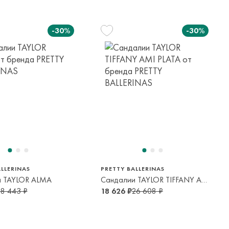
-30%
-30%
26
27
28
25
26
27
29
3 года
4-5 лет
4-5 лет
2-3 года
2-3 года
4-5 лет
5-6 лет
30
31
34
30
31
33
7 лет
8-9 лет
13-14 лет
6-7 лет
8-9 лет
10-12 лет
LLERINAS
PRETTY BALLERINAS
и TAYLOR ALMA
Сандалии TAYLOR TIFFANY AMI PLATA
28 443 ₽
18 626 ₽
26 608 ₽