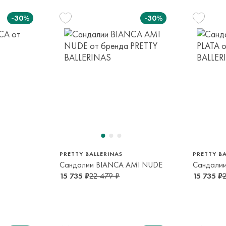
-30%
-30%
7
28
24
лет
4-5 лет
2-3 года
2-
1
32
25
26
27
31
29
лет
9-10 лет
2-3 года
2-3 года
4-5 лет
8-9 лет
5-6 лет
6-
32
33
34
35
33
9-10 лет
10-12 лет
13-14 лет
13-14 лет
10-12 лет
13-
PRETTY BALLERINAS
PRETTY BA
Сандалии BIANCA AMI NUDE
Сандалии
15 735 ₽
22 479 ₽
15 735 ₽