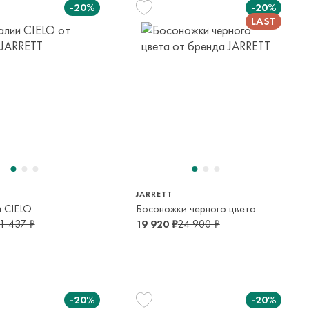
-20%
-20%
30
32
33
7 лет
9-10 лет
10-12 лет
37
36
16 лет
15-16 лет
JARRETT
 CIELO
Босоножки черного цвета
1 437 ₽
19 920 ₽
24 900 ₽
-20%
-20%