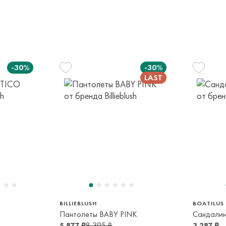
-30%
-30%
1
32
лет
9-10 лет
35
24/25
2
13-14 лет
2-3 года
2-
BILLIEBLUSH
BOATILUS
Пантолеты BABY PINK
Сандалии
5 877 ₽
8 395 ₽
3 287 ₽