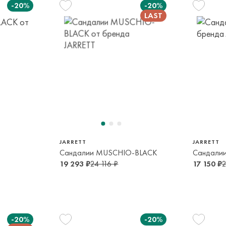
-20%
-20%
29
5-6 лет
6-
7
30
34
 лет
6-7 лет
13-14 лет
14-
JARRETT
JARRETT
Сандалии MUSCHIO-BLACK
Сандалии
19 293 ₽
24 116 ₽
17 150 ₽
2
-20%
-20%