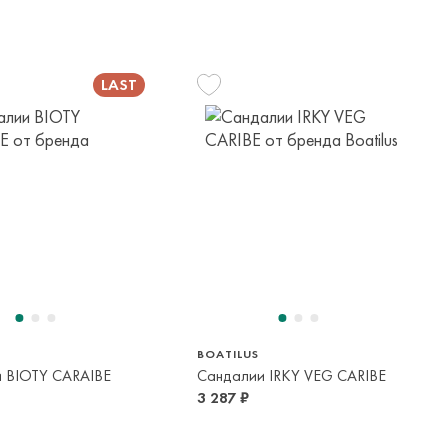
24/25
26/27
28/29
32/33
2-3 года
2-5 лет
4-6 лет
9-12 лет
BOATILUS
 BIOTY CARAIBE
Сандалии IRKY VEG CARIBE
3 287 ₽