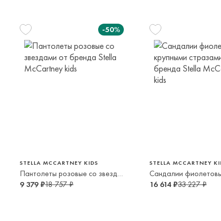
-50%
28
29
36
37
4-5 лет
5-6 лет
16-18 лет
16-18 лет
38
39
35
16-18 лет
16-18 лет
13-14 лет
STELLA MCCARTNEY KIDS
STELLA MCCARTNEY KI
Пантолеты розовые со звездами
9 379 ₽
18 757 ₽
16 614 ₽
33 227 ₽