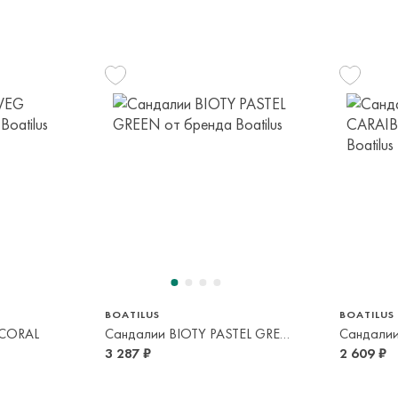
35
30/31
32/33
24/25
 лет
6-9 лет
9-12 лет
2-3 года
BOATILUS
BOATILUS
 CORAL
Сандалии BIOTY PASTEL GREEN
Сандалии
3 287 ₽
2 609 ₽