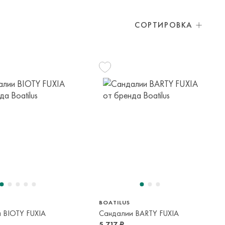
СОРТИРОВКА
6/27
28/29
23
24
25
29
5 лет
4-6 лет
2-3 года
2-3 года
2-3 года
5-6 лет
BOATILUS
 BIOTY FUXIA
Сандалии BARTY FUXIA
5 717 ₽