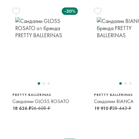
-30%
24
25
26
27
25
26
2
2-3 года
2-3 года
2-3 года
4-5 лет
2-3 года
2-3 года
4-5 
28
30
31
33
29
30
3
4-5 лет
6-7 лет
8-9 лет
10-12 лет
5-6 лет
6-7 лет
8-9 
34
35
33
13-14 лет
13-14 лет
10-12 лет
PRETTY BALLERINAS
PRETTY BALLERINAS
Сандалии GLOSS ROSATO
Сандалии BIANCA
18 626 ₽
26 608 ₽
19 910 ₽
28 443 ₽