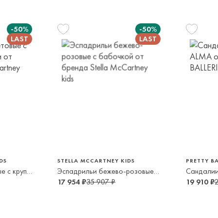
-50%
-50%
25
2-3 года
2-
32
29
9-10 лет
5-6 лет
6-
DS
STELLA MCCARTNEY KIDS
PRETTY BA
Сандалии фиолетовые с крупными стразами
Эспадрильи бежево-розовые с бабочкой
Сандали
17 954 ₽
35 907 ₽
19 910 ₽