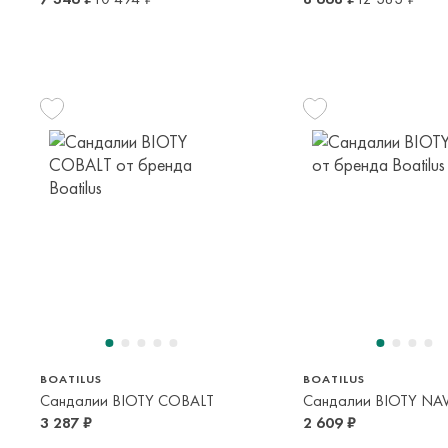
24/25
26/27
32/33
24/25
2-3 года
2-5 лет
9-12 лет
2-3 года
BOATILUS
BOATILUS
Сандалии BIOTY COBALT
Сандалии BIOTY NA
3 287 ₽
2 609 ₽