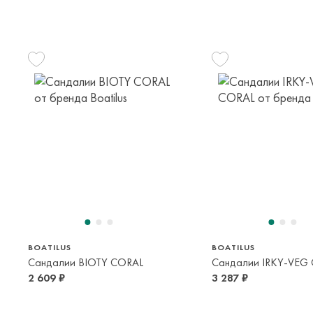
24/25
28/29
30/31
28/29
30/31
34/
2-3 года
4-6 лет
6-9 лет
4-6 лет
6-9 лет
10-14
BOATILUS
BOATILUS
Сандалии BIOTY CORAL
Сандалии IRKY-VEG
2 609 ₽
3 287 ₽