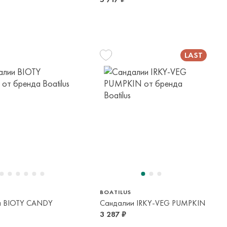
6/27
30/31
24/25
5 лет
6-9 лет
2-3 года
BOATILUS
и BIOTY CANDY
Сандалии IRKY-VEG PUMPKIN
3 287 ₽