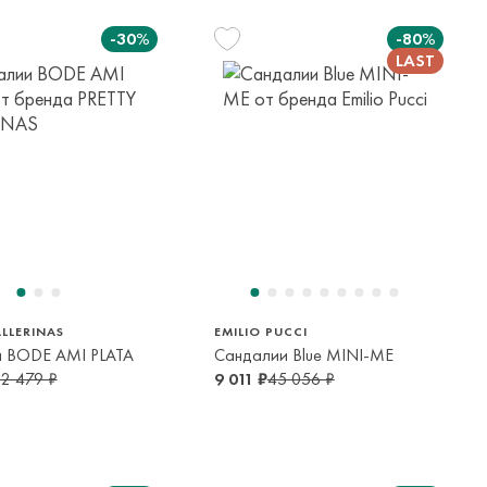
-30%
-80%
25
26
27
3 года
2-3 года
4-5 лет
30
31
32
7 лет
8-9 лет
9-10 лет
34
35
37
14 лет
13-14 лет
15-16 лет
LLERINAS
EMILIO PUCCI
 BODE AMI PLATA
Сандалии Blue MINI-ME
22 479 ₽
9 011 ₽
45 056 ₽