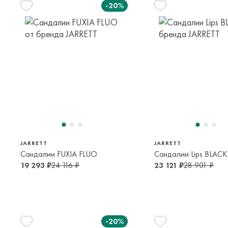
-20%
29
30
31
35
5-6 лет
6-7 лет
8-9 лет
13-14 лет
36
30
35
3
14-16 лет
6-7 лет
13-14 лет
14-16
JARRETT
JARRETT
Сандалии FUXIA FLUO
Сандалии Lips BLACK
19 293 ₽
24 116 ₽
23 121 ₽
28 901 ₽
-20%