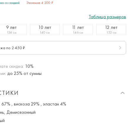
на со скидкой
Экономия 4 200 ₽
Таблица размеров
9 лет
10 лет
11 лет
12 лет
134 см
140 см
146 см
152 см
ежа по 2 450 ₽
ате скидка:
10%
ми:
до 25% от суммы
СТИКИ
 67% , вискоза 29% , эластан 4%
нь, Демисезонный
ый