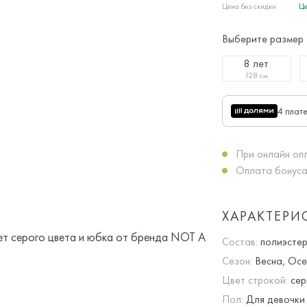
Цена без скидки
Це
Выберите размер
8 лет
128 см
4 плат
При онлайн опл
Оплата бонуса
ХАРАКТЕРИ
Состав:
полиэстер
Сезон:
Весна, Осе
Цвет строкой:
сер
Пол:
Для девочки