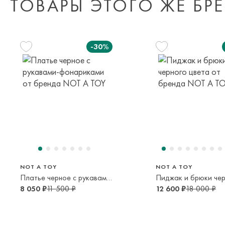
ТОВАРЫ ЭТОГО ЖЕ БР
-30%
128 см
134 см
140 см
128 см
134 см
140 с
8 лет
9 лет
10 лет
8 лет
9 лет
10 лет
NOT A TOY
NOT A TOY
Платье черное с рукавами-фонариками
8 050 ₽
11 500 ₽
12 600 ₽
18 000 ₽