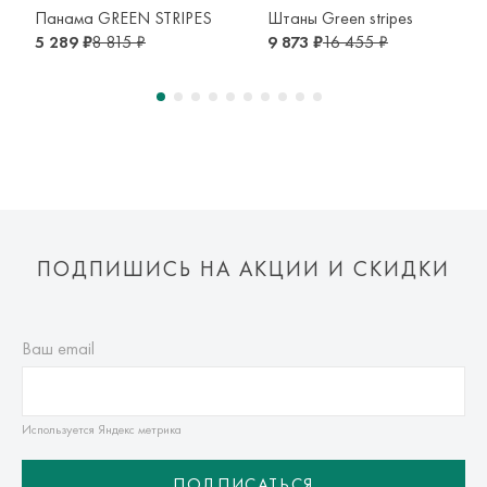
транспортной компании. Доставка осуществляется в срок и
Панама GREEN STRIPES
Штаны Green stripes
по тарифам транспортной компании.
5 289 ₽
8 815 ₽
9 873 ₽
16 455 ₽
Оплата осуществляется онлайн банковскими картами Visa,
Mastercard, МИР, Система быстрых платежей (СБП)
ПОДПИШИСЬ НА АКЦИИ И СКИДКИ
Ваш email
Используется Яндекс метрика
ПОДПИСАТЬСЯ