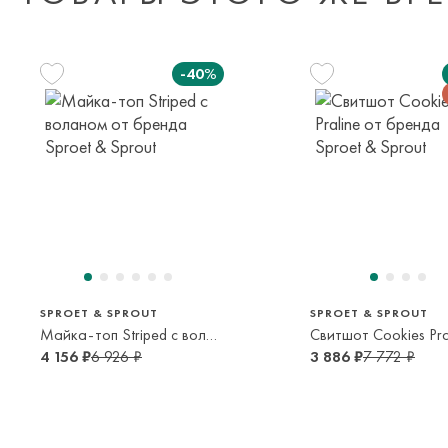
-40%
128 см
140 см
152 см
68 см
8 лет
10 лет
12 лет
6 мес
SPROET & SPROUT
SPROET & SPROUT
Майка-топ Striped с воланом
Свитшот Cookies Pra
4 156 ₽
6 926 ₽
3 886 ₽
7 772 ₽