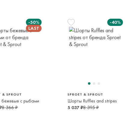
елы России в страны Таможенного союза (Беларусь),
панией с последующей курьерской доставкой до адресата
-50%
-40%
вывоза транспортной компании. Доставка осуществляется в
м транспортной компании.
яется онлайн банковскими картами Visa, Mastercard, МИР,
платежей (СБП)
122 см
140 см
7 лет
10 лет
T & SPROUT
SPROET & SPROUT
 бежевые с рыбами
Шорты Ruffles and stripes
₽
8 366 ₽
5 037 ₽
8 395 ₽