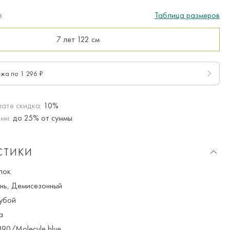
р
Таблица размеров
7 лет
122 см
ежа по 1 296 ₽
ате скидка:
10%
ми:
до 25% от суммы
СТИКИ
пок
нь, Демисезонный
убой
а
0/Molecule blue