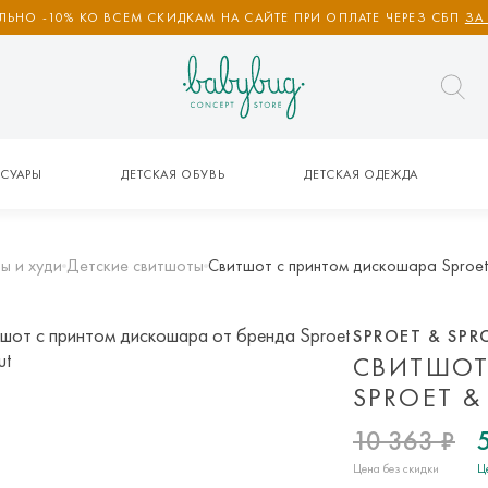
ЬНО -10% КО ВСЕМ СКИДКАМ НА САЙТЕ ПРИ ОПЛАТЕ ЧЕРЕЗ СБП
ЗА
СУАРЫ
ДЕТСКАЯ ОБУВЬ
ДЕТСКАЯ ОДЕЖДА
ы и худи
Детские свитшоты
Свитшот с принтом дискошара Sproet
SPROET & SPR
СВИТШОТ
SPROET &
10 363 ₽
Цена без скидки
Ц