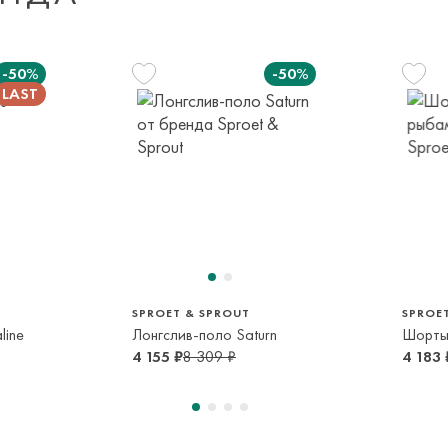
Доставка за пред
транспортной ком
-50%
-50%
или в пункт само
срок и по тарифа
Оплата осуществл
Система быстрых 
116 см
122 см
116 см
6 лет
7 лет
6 лет
SPROET & SPROUT
SPROE
line
Лонгслив-поло Saturn
Шорты
4 155 ₽
8 309 ₽
4 183 