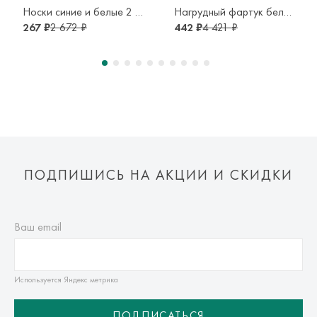
транспортной компании. Доставка осуществляется в срок и
Носки синие и белые 2 шт
Нагрудный фартук белый и зеленый с мишкой 2 шт
по тарифам транспортной компании.
267 ₽
2 672 ₽
442 ₽
4 421 ₽
Оплата осуществляется онлайн банковскими картами Visa,
Mastercard, МИР, Система быстрых платежей (СБП)
ПОДПИШИСЬ НА АКЦИИ И СКИДКИ
Ваш email
Используется Яндекс метрика
ПОДПИСАТЬСЯ