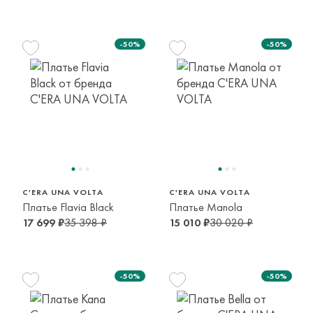
-50%
-50%
116 см
128 см
140 см
6 лет
8 лет
10 лет
116 см
140 см
152 см
6 лет
10 лет
12 лет
C'ERA UNA VOLTA
C'ERA UNA VOLTA
Платье Flavia Black
Платье Manola
17 699 ₽
35 398 ₽
15 010 ₽
30 020 ₽
-50%
-50%