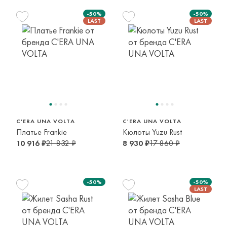
-50%
-50%
152 см
104 см
12 лет
4 года
C'ERA UNA VOLTA
C'ERA UNA VOLTA
Платье Frankie
Кюлоты Yuzu Rust
10 916 ₽
21 832 ₽
8 930 ₽
17 860 ₽
-50%
-50%