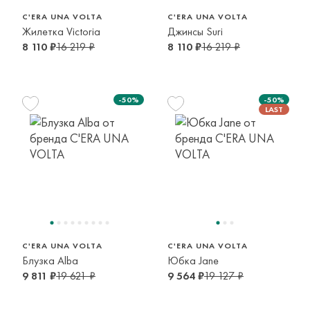
C'ERA UNA VOLTA
C'ERA UNA VOLTA
Жилетка Victoria
Джинсы Suri
8 110 ₽
16 219 ₽
8 110 ₽
16 219 ₽
-50%
-50%
116 см
152 см
152 см
6 лет
12 лет
12 лет
C'ERA UNA VOLTA
C'ERA UNA VOLTA
Блузка Alba
Юбка Jane
9 811 ₽
19 621 ₽
9 564 ₽
19 127 ₽