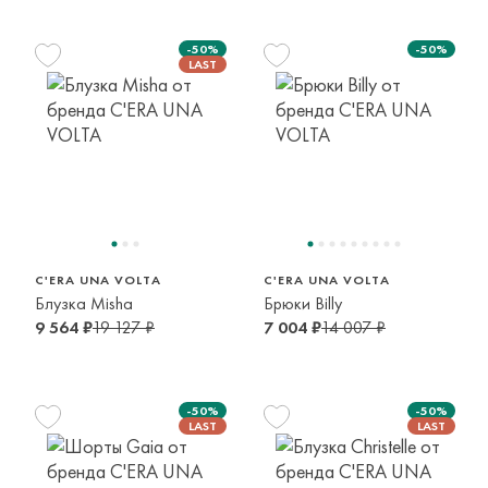
-50%
-50%
152 см
104 см
116 см
12 лет
4 года
6 лет
C'ERA UNA VOLTA
C'ERA UNA VOLTA
Блузка Misha
Брюки Billy
9 564 ₽
19 127 ₽
7 004 ₽
14 007 ₽
-50%
-50%