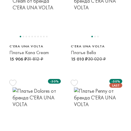
128 см
140 см
116 см
152 см
8 лет
10 лет
6 лет
12 лет
C'ERA UNA VOLTA
C'ERA UNA VOLTA
Платье Kana Cream
Платье Bella
15 906 ₽
31 812 ₽
15 010 ₽
30 020 ₽
-50%
-50%
104 см
116 см
140 см
152 см
4 года
6 лет
10 лет
12 лет