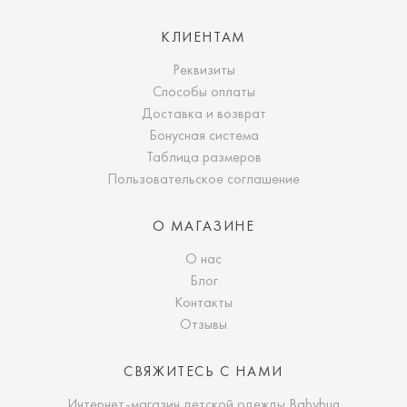
КЛИЕНТАМ
Реквизиты
Способы оплаты
Доставка и возврат
Бонусная система
Таблица размеров
Пользовательское соглашение
О МАГАЗИНЕ
О нас
Блог
Контакты
Отзывы
СВЯЖИТЕСЬ С НАМИ
Интернет-магазин детской одежды Babybug