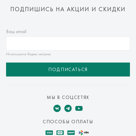
ПОДПИШИСЬ НА АКЦИИ И СКИДКИ
Ваш email
Используется Яндекс метрика
ПОДПИСАТЬСЯ
МЫ В СОЦСЕТЯХ
СПОСОБЫ ОПЛАТЫ