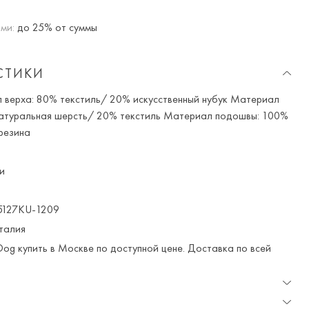
ми:
до 25% от суммы
СТИКИ
верха: 80% текстиль/ 20% искусственный нубук Материал
атуральная шерсть/ 20% текстиль Материал подошвы: 100%
резина
и
127KU-1209
талия
Dog купить в Москве по доступной цене. Доставка по всей
доставка и примерка доступна для Москвы и МО.