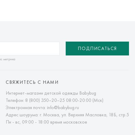
яется онлайн банковскими картами Visa, Mastercard, МИР,
платежей (СБП)
ПОДПИСАТЬСЯ
кс метрика
СВЯЖИТЕСЬ С НАМИ
Интернет-магазин детской одежды Babybug
Телефон:
8 (800) 350–20–25
08:00-20:00 (Мск)
Электронная почта:
info@babybug.ru
Адрес шоурума: г. Москва, ул. Верхняя Масловка, 18Б, стр.5
Пн - вс, 09:00 - 18:00 время московское