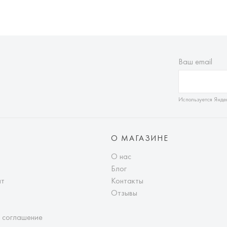
Оплата осуществл
Система быстрых 
Ваш email
Используется Янде
О МАГАЗИНЕ
О нас
Блог
ат
Контакты
Отзывы
 соглашение