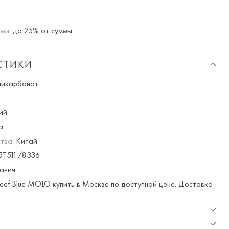
ми:
до 25% от суммы
СТИКИ
икарбонат
ий
а
тва:
Китай
T511/8336
ания
Reef Blue MOLO купить в Москве по доступной цене. Доставка
доставка и примерка доступна для Москвы и МО.