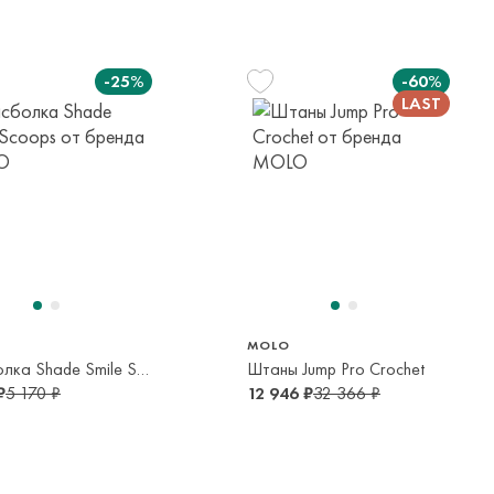
яется онлайн банковскими картами Visa, Mastercard, МИР,
платежей (СБП)
-25%
-60%
S/M
128 см
1-2 года
8 лет
MOLO
Бейсболка Shade Smile Scoops
Штаны Jump Pro Crochet
₽
5 170 ₽
12 946 ₽
32 366 ₽