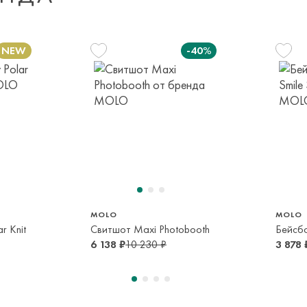
Оплата осуществл
Система быстрых 
-40%
м
110 см
116 см
128 см
140 см
M/L
5 лет
6 лет
8 лет
10 лет
2-4 года
MOLO
MOLO
r Knit
Свитшот Maxi Photobooth
6 138 ₽
10 230 ₽
3 878 