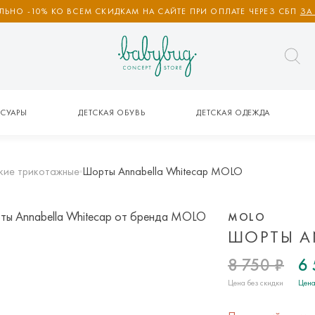
ЬНО -10% КО ВСЕМ СКИДКАМ НА САЙТЕ ПРИ ОПЛАТЕ ЧЕРЕЗ СБП
ЗА
СУАРЫ
ДЕТСКАЯ ОБУВЬ
ДЕТСКАЯ ОДЕЖДА
кие трикотажные
Шорты Annabella Whitecap MOLO
MOLO
ШОРТЫ A
8 750 ₽
6 
Цена без скидки
Цена