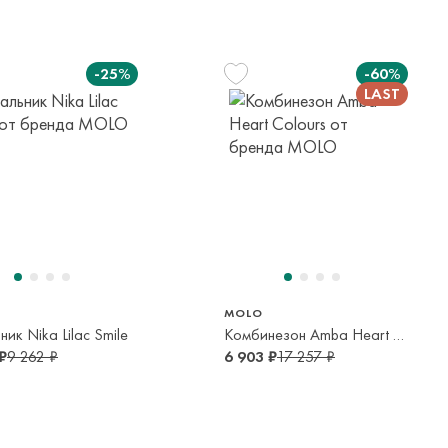
елы России в страны Таможенного союза (Беларусь),
панией с последующей курьерской доставкой до адресата
-25%
-60%
вывоза транспортной компании. Доставка осуществляется в
м транспортной компании.
яется онлайн банковскими картами Visa, Mastercard, МИР,
платежей (СБП)
164 см
13-14 лет
MOLO
ник Nika Lilac Smile
Комбинезон Amba Heart Colours
₽
9 262 ₽
6 903 ₽
17 257 ₽