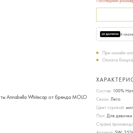
Последний разме
4 плат
При онлайн опл
Оплата бонуса
ХАРАКТЕРИ
Состав:
100% Нат
Сезон:
Лето
Цвет строкой:
мол
Пол:
Для девочки
Страна производс
Артикул:
SW_2S2