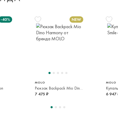
Доставка за пред
транспортной ком
-40%
или в пункт само
срок и по тарифа
Оплата осуществл
Система быстрых 
MOLO
MOLO
on
Рюкзак Backpack Mio Dino Harmony
Купаль
7 475 ₽
6 947 