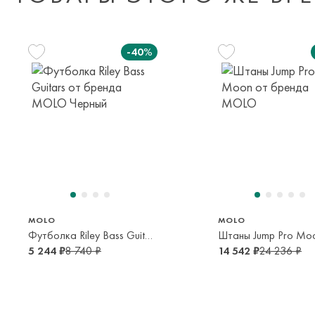
-40%
140 см
164 см
176 см
128 см
164 см
10 лет
14 лет
16 лет
8 лет
14 лет
MOLO
MOLO
Футболка Riley Bass Guitars
Штаны Jump Pro Mo
5 244 ₽
8 740 ₽
14 542 ₽
24 236 ₽