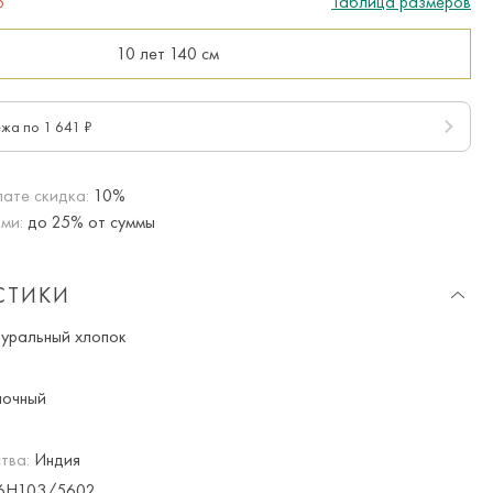
р
Таблица размеров
10 лет
140 см
ежа по 1 641 ₽
ате скидка:
10%
ми:
до 25% от суммы
СТИКИ
уральный хлопок
очный
тва:
Индия
6H103/5602