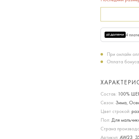
4 плат
При онлайн опл
Оплата бонуса
ХАРАКТЕРИ
Состав:
100% ШЕ
Сезон:
Зима, Осе
Цвет строкой:
раз
Пол:
Для мальчик
Страна производс
Артикул:
AW23_35