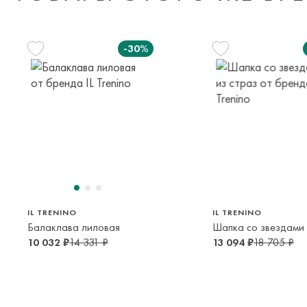
-30%
104 см
116 см
128 с
3-4 года
4-6 лет
6-8 ле
IL TRENINO
IL TRENINO
Балаклава лиловая
10 032 ₽
14 331 ₽
13 094 ₽
18 705 ₽