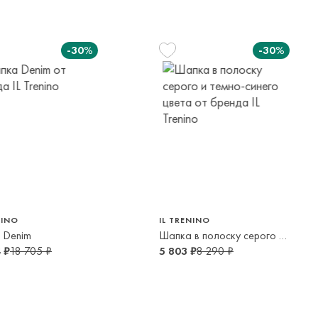
елы России в страны Таможенного союза (Беларусь),
панией с последующей курьерской доставкой до адресата
-30%
-30%
вывоза транспортной компании. Доставка осуществляется в
м транспортной компании.
яется онлайн банковскими картами Visa, Mastercard, МИР,
платежей (СБП)
128 см
164 см
6-8 лет
8-16 лет
NINO
IL TRENINO
 Denim
Шапка в полоску серого и темно-синего цвета
 ₽
18 705 ₽
5 803 ₽
8 290 ₽