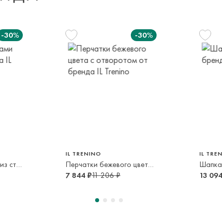
Доставка за пред
транспортной ком
-30%
-30%
или в пункт само
срок и по тарифа
Оплата осуществл
Система быстрых 
м
116 см
т
4-6 лет
IL TRENINO
IL TRE
Шапка со звездами из страз
Перчатки бежевого цвета с отворотом
Шапка
7 844 ₽
11 206 ₽
13 094