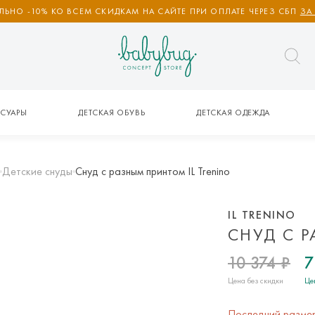
ЬНО -10% КО ВСЕМ СКИДКАМ НА САЙТЕ ПРИ ОПЛАТЕ ЧЕРЕЗ СБП
ЗА
СУАРЫ
ДЕТСКАЯ ОБУВЬ
ДЕТСКАЯ ОДЕЖДА
Детские снуды
Снуд с разным принтом IL Trenino
IL TRENINO
СНУД С 
10 374 ₽
7
Цена без скидки
Це
Последний разме