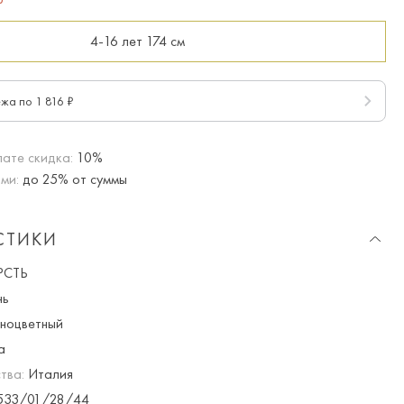
4-16 лет
174 см
ежа по 1 816 ₽
ате скидка:
10%
ми:
до 25% от суммы
СТИКИ
РСТЬ
нь
ноцветный
а
тва:
Италия
33/01/28/44