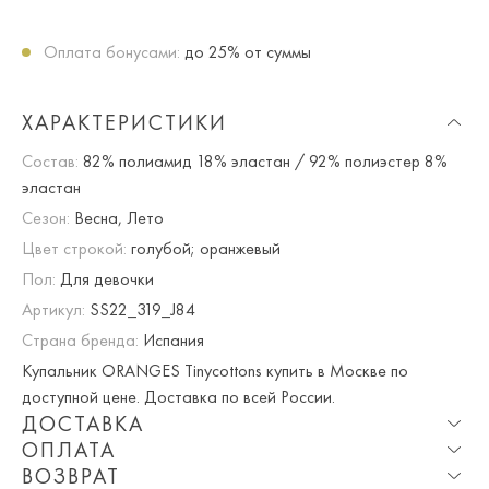
Оплата бонусами:
до 25% от суммы
ХАРАКТЕРИСТИКИ
Состав:
82% полиамид 18% эластан / 92% полиэстер 8%
эластан
Сезон:
Весна, Лето
Цвет строкой:
голубой; оранжевый
Пол:
Для девочки
Артикул:
SS22_319_J84
Страна бренда:
Испания
Купальник ORANGES Tinycottons купить в Москве по
доступной цене. Доставка по всей России.
ДОСТАВКА
ОПЛАТА
Опция частичная доставка и примерка доступна для
ВОЗВРАТ
Москвы и МО.
При оплате онлайн вы получаете 10% скидку. Любые