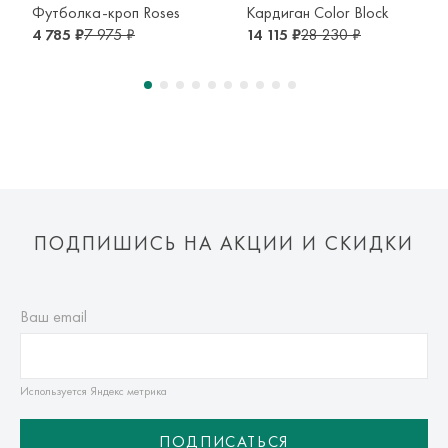
транспортной компании. Доставка осуществляется в срок и
Футболка-кроп Roses
Кардиган Color Block
по тарифам транспортной компании.
4 785 ₽
7 975 ₽
14 115 ₽
28 230 ₽
Оплата осуществляется онлайн банковскими картами Visa,
Mastercard, МИР, Система быстрых платежей (СБП)
ПОДПИШИСЬ НА АКЦИИ И СКИДКИ
Ваш email
Используется Яндекс метрика
ПОДПИСАТЬСЯ