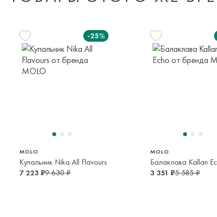
-25%
110 см
128 см
134 см
5 лет
8 лет
9 лет
MOLO
MOLO
Купальник Nika All Flavours
Балаклава Kallan E
7 223 ₽
9 630 ₽
3 351 ₽
5 585 ₽