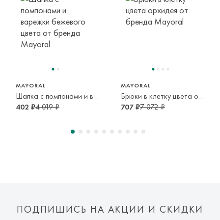
транспортной компании. Доставка осуществляется в срок и
по тарифам транспортной компании.
Оплата осуществляется онлайн банковскими картами Visa,
104 см
4 года
Mastercard, МИР, Система быстрых платежей (СБП)
MAYORAL
MAYORAL
Шапка с помпонами и варежки бежевого цвета
Брюки в клетку цвета орхидея
402 ₽
4 019 ₽
707 ₽
7 072 ₽
ПОДПИШИСЬ НА АКЦИИ И СКИДКИ