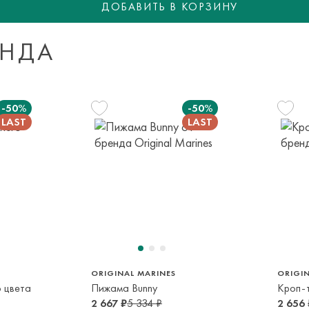
ДОБАВИТЬ В КОРЗИНУ
срок и по тарифа
ЕНДА
Оплата осуществл
Система быстрых 
-50%
-50%
104 см
3-4 года
152 см
134 см
11-12 лет
8-9 лет
ORIGINAL MARINES
ORIGI
 цвета
Пижама Bunny
Кроп-
2 667 ₽
5 334 ₽
2 656 