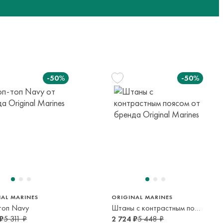
м транспортной компании.
яется онлайн банковскими картами Visa, Mastercard, МИР,
платежей (СБП)
-50%
-50%
110 см
116 см
128 см
4-5 лет
5-6 лет
7-8 лет
134 см
152 см
8-9 лет
11-12 лет
NAL MARINES
ORIGINAL MARINES
топ Navy
Штаны с контрастным поясом
₽
5 311 ₽
2 724 ₽
5 448 ₽