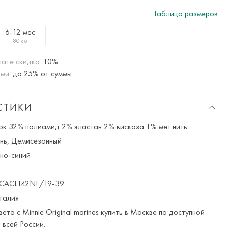
Таблица размеров
6-12 мес
80 см
ате скидка:
10%
ми:
до 25% от суммы
СТИКИ
к 32% полиамид 2% эластан 2% вискоза 1% мет.нить
нь, Демисезонный
но-синий
ACL142NF/19-39
талия
вета с Minnie Original marines купить в Москве по доступной
 всей России.