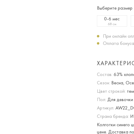
Выберите размер
0-6 мес
68 см
При онлайн опл
Оплата бонуса
ХАРАКТЕРИ
Состав:
63% хлопо
Сезон:
Весна, Осе
Цвет строкой:
тем
Пол:
Для девочки
Артикул:
AW22_DC
Страна бренда:
И
Колготки синего ц
цене. Доставка по