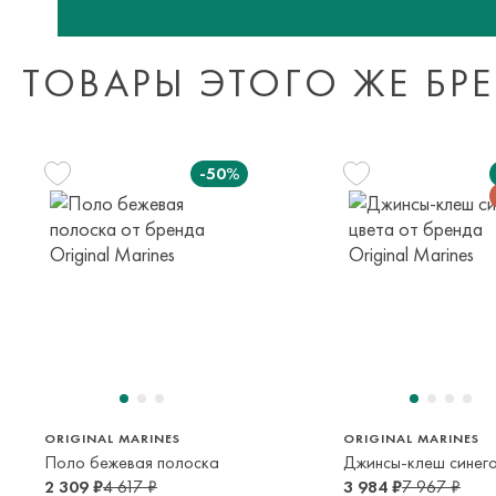
ТОВАРЫ ЭТОГО ЖЕ БР
-50%
116 см
122 см
128 см
134 см
5-6 лет
6-7 лет
7-8 лет
8-9 лет
140 см
152 см
9-10 лет
11-12 лет
ORIGINAL MARINES
ORIGINAL MARINES
Поло бежевая полоска
Джинсы-клеш синего
2 309 ₽
4 617 ₽
3 984 ₽
7 967 ₽