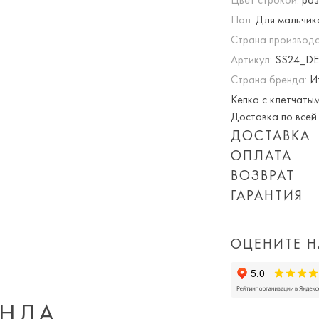
Пол:
Для мальчик
Страна производс
Артикул:
SS24_DE
Страна бренда:
И
Кепка с клетчатым
Доставка по всей 
ДОСТАВКА
ОПЛАТА
Опция частичная 
ВОЗВРАТ
При оплате онлай
ГАРАНТИЯ
Приблизительная 
суммируются!
Мы вернем или об
Обращаем Ваше вн
Вы можете оплатит
дня покупки товар
количества заказ
или картой) скидк
ОЦЕНИТЕ Н
доставки, а так 
Просто пройдите
доставка).
Важно!
ЕНДА
На периоды сезон