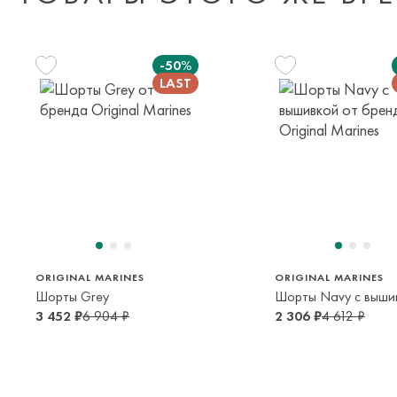
-50%
164 см
74 см
13-14 лет
6-9 мес
ORIGINAL MARINES
ORIGINAL MARINES
Шорты Grey
Шорты Navy с выши
3 452 ₽
6 904 ₽
2 306 ₽
4 612 ₽