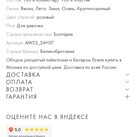
Сезон:
Весна, Лето, Зима, Осень, Круглогодичный
Цвет строкой:
розовый
Пол:
Для девочки
Страна производства:
Болгария
Артикул:
AW23_24H57
Страна бренда:
Великобритания
Ободок расшитый пайетками и бисером Eirene купить в
Москве по доступной цене. Доставка по всей России.
ДОСТАВКА
ОПЛАТА
Опция частичная доставка и примерка доступна для
ВОЗВРАТ
Москвы и МО.
При оплате онлайн вы получаете 10% скидку. Любые
ГАРАНТИЯ
купоны и акции суммируются!
Мы вернем или обменяем любой приобретенный вами
Приблизительная стоимость доставки составляет 800 ₽.
Вы можете оплатить товар на сайте со скидкой. При
товар в течение 7 дней со дня покупки товара.
Обращаем Ваше внимание на то, что она может
оплате курьеру (наличными или картой) скидка не
ОЦЕНИТЕ НАС В ЯНДЕКСЕ
Просто пройдите по
ссылке
и заполните бланк возврата.
измениться в зависимости от количества заказанных
действует.
вещей, удаленности Вашего региона, срочности доставки,
а так же выбранных Вами дополнительных опций (примерка,