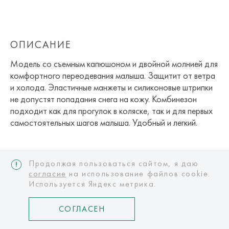
ОПИСАНИЕ
Модель со съемным капюшоном и двойной молнией для
комфортного переодевания малыша. Защитит от ветра
и холода. Эластичные манжеты и силиконовые штрипки
не допустят попадания снега на кожу. Комбинезон
подходит как для прогулок в коляске, так и для первых
самостоятельных шагов малыша. Удобный и легкий.
Продолжая пользоваться сайтом, я даю
МАТЕРИАЛЫ
согласие
на использование файлов cookie.
Используется Яндекс метрика.
Изготовлен из легкого прочного полиэстера,
полученного с использованием переработанного
СОГЛАСЕН
пластика. На поверхность нанесена
водоотталкивающая пропитка BIONIC-FINISH ®