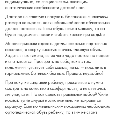
индивидуально, со специалистом, знающим
анатомические особенности детской ноги.
Доктора не советуют покупать босоножки с наличием
размера на вырост, хотя небольшой запас обязательно
должен оставаться. Если обувь велика малышу, то он
будет поджимать носки и сгибать колени при ходьбе.
Многие привыкли одевать детям несколько пар теплых
носочков, а сверху высокую и очень тяжелую обувь.
Ходить в них тяжело, из-за чего чадо постоянно падает
и спотыкается. Проверить на себе, как в этом
положении чувствует себя малыш, легко — походить в
горнолыжных ботинках без лыж. Правда, неудобно?
При покупке сандалии ребенку, прежде всего нужно
смотреть на качество и комфортность, а не цветочки,
липучки, цвет. Но как сделать правильный выбор? Узкие
носики, тугие шнурки и хлястики явно не понравятся
карапузу. Если по медицинским показаниям необходима
ортопедическая обувь ребенку, то этим не стоит