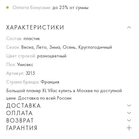
Оплата бонусами:
до 25% от суммы
ХАРАКТЕРИСТИКИ
Состав:
пластик
Сезон:
Весна, Лето, Зима, Осень, Круглогодичный
Цвет строкой:
разноцветный
Пол:
Унисекс
Артикул:
3215
Страна бренда:
Франция
Большой планер XL Vilac купить в Москве по доступной
цене. Доставка по всей России.
ДОСТАВКА
ОПЛАТА
Опция частичная доставка и примерка доступна для
ВОЗВРАТ
Москвы и МО.
При оплате онлайн вы получаете 10% скидку. Любые
ГАРАНТИЯ
купоны и акции суммируются!
Мы вернем или обменяем любой приобретенный вами
Приблизительная стоимость доставки составляет 800 ₽.
Вы можете оплатить товар на сайте со скидкой. При
товар в течение 7 дней со дня покупки товара.