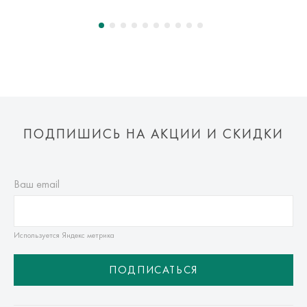
Оплата осуществляется онлайн банковскими картами Visa,
Mastercard, МИР, Система быстрых платежей (СБП)
ПОДПИШИСЬ НА АКЦИИ И СКИДКИ
Ваш email
Используется Яндекс метрика
ПОДПИСАТЬСЯ