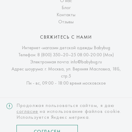
О нас
Блог
Контакты
Отзывы
СВЯЖИТЕСЬ С НАМИ
Интернет-магазин детской одежды Babybug
Телефон:
8 (800) 350–20–25
08:00-20:00 (Мск)
Электронная почта:
info@babybug.ru
Адрес шоурума: г. Москва, ул. Верхняя Масловка, 18Б,
стр.5
Пн - вс, 09:00 - 18:00 время московское
Продолжая пользоваться сайтом, я даю
согласие
на использование файлов cookie.
Используется Яндекс метрика.
Интернет-магазин детской одежды Babybug
© Copyright 2026 babybug.ru
СОГЛАСЕН