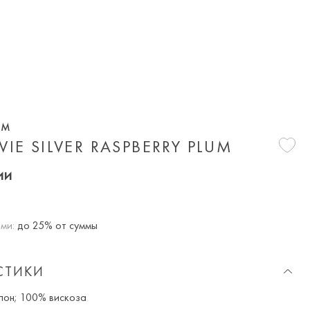
UM
VIE SILVER RASPBERRY PLUM
ии
ми:
до 25% от суммы
СТИКИ
он; 100% вискоза