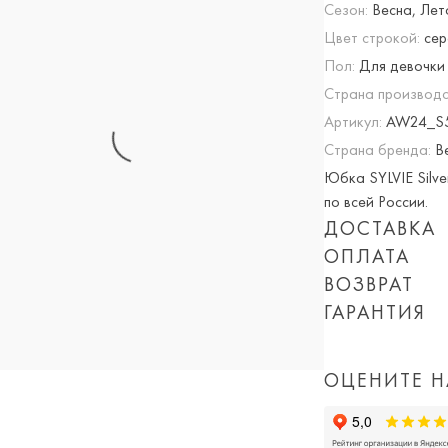
Сезон:
Весна, Лет
Цвет строкой:
сер
Пол:
Для девочки
Страна производс
Артикул:
AW24_S5
Страна бренда:
Ве
Юбка SYLVIE Silve
по всей России.
ДОСТАВКА
ОПЛАТА
Опция частичная 
ВОЗВРАТ
При оплате онлай
ГАРАНТИЯ
Приблизительная 
суммируются!
Мы вернем или об
Обращаем Ваше вн
Вы можете оплатит
дня покупки товар
количества заказ
или картой) скидк
ОЦЕНИТЕ Н
доставки, а так 
Просто пройдите
доставка).