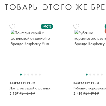
ТОВАРЫ ЭТОГО ЖЕ БР
-90%
104 см
128 см
128 см
3-4 года
7-8 лет
7-8 лет
RASPBERRY PLUM
RASPBERRY PLUM
Лонгслив серый с фатиновой отделкой
2 167 ₽
21 674 ₽
2 419 ₽
24 194 ₽