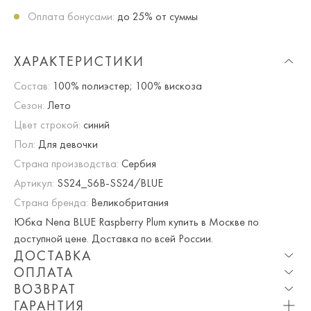
Оплата бонусами:
до 25% от суммы
ХАРАКТЕРИСТИКИ
Состав:
100% полиэстер; 100% вискоза
Сезон:
Лето
Цвет строкой:
синий
Пол:
Для девочки
Страна производства:
Сербия
Артикул:
SS24_S6B-SS24/BLUE
Страна бренда:
Великобритания
Юбка Nena BLUE Raspberry Plum купить в Москве по
доступной цене. Доставка по всей России.
ДОСТАВКА
ОПЛАТА
Опция частичная доставка и примерка доступна для
ВОЗВРАТ
Москвы и МО.
При оплате онлайн вы получаете 10% скидку. Любые
ГАРАНТИЯ