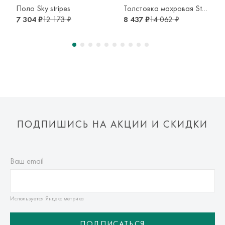
транспортной компании. Доставка осуществляется в срок и
Поло Sky stripes
Толстовка махровая Strips
по тарифам транспортной компании.
7 304 ₽
12 173 ₽
8 437 ₽
14 062 ₽
Оплата осуществляется онлайн банковскими картами Visa,
Mastercard, МИР, Система быстрых платежей (СБП)
ПОДПИШИСЬ НА АКЦИИ И СКИДКИ
Ваш email
Используется Яндекс метрика
ПОДПИСАТЬСЯ