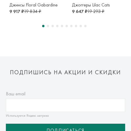
транспортной компании. Доставка осуществляется в срок и
Джинсы Floral Gabardine
Джоггеры Lilac Cats
по тарифам транспортной компании.
9 917 ₽
19 834 ₽
9 647 ₽
19 293 ₽
Оплата осуществляется онлайн банковскими картами Visa,
Mastercard, МИР, Система быстрых платежей (СБП)
ПОДПИШИСЬ НА АКЦИИ И СКИДКИ
Ваш email
Используется Яндекс метрика
ПОДПИСАТЬСЯ