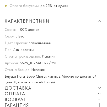
Оплата бонусами:
до 25% от суммы
ХАРАКТЕРИСТИКИ
Состав:
100% хлопок
Сезон:
Лето
Цвет строкой:
разноцветный
Пол:
Для девочки
Страна производства:
Испания
Артикул:
SS25_B125AC027/991
Страна бренда:
Испания
Блузка Floral Bobo Choses купить в Москве по доступной
цене. Доставка по всей России.
ДОСТАВКА
ОПЛАТА
Опция частичная доставка и примерка доступна для
ВОЗВРАТ
Москвы и МО.
При оплате онлайн вы получаете 10% скидку. Любые
ГАРАНТИЯ