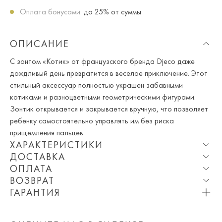
Оплата бонусами:
до 25% от суммы
ОПИСАНИЕ
С зонтом «Котик» от французского бренда Djeco даже
дождливый день превратится в веселое приключение. Этот
стильный аксессуар полностью украшен забавными
котиками и разноцветными геометрическими фигурами.
Зонтик открывается и закрывается вручную, что позволяет
ребенку самостоятельно управлять им без риска
прищемления пальцев.
ХАРАКТЕРИСТИКИ
ДОСТАВКА
Состав:
пвх, текстиль, металл
ОПЛАТА
Опция частичная доставка и примерка доступна для
Сезон:
Весна, Лето, Зима, Осень, Круглогодичный
ВОЗВРАТ
Москвы и МО.
При оплате онлайн вы получаете 10% скидку. Любые
Особенности модели:
Размеры зонта в открытом состоянии
ГАРАНТИЯ
купоны и акции суммируются!
Мы вернем или обменяем любой приобретенный вами
55 х 68 см 8 стальных спиц удерживают его во время
Приблизительная стоимость доставки составляет 800 ₽.
Вы можете оплатить товар на сайте со скидкой. При
товар в течение 7 дней со дня покупки товара.
порывов ветра. Ручка из матового пластика делает
Обращаем Ваше внимание на то, что она может
оплате курьеру (наличными или картой) скидка не