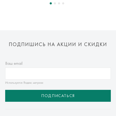
Оплата осуществляется онлайн банковскими картами Visa,
Mastercard, МИР, Система быстрых платежей (СБП)
ПОДПИШИСЬ НА АКЦИИ И СКИДКИ
Ваш email
Используется Яндекс метрика
ПОДПИСАТЬСЯ