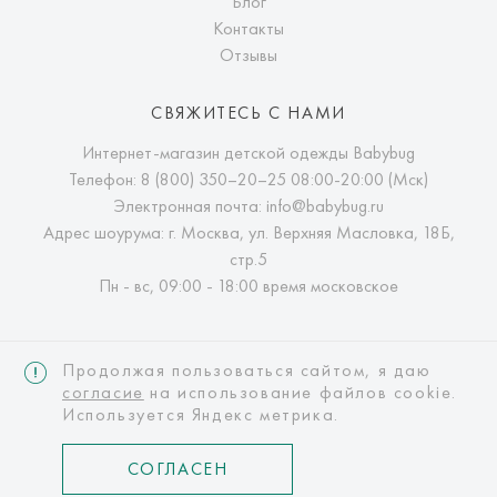
Блог
Контакты
Отзывы
СВЯЖИТЕСЬ С НАМИ
Интернет-магазин детской одежды Babybug
Телефон:
8 (800) 350–20–25
08:00-20:00 (Мск)
Электронная почта:
info@babybug.ru
Адрес шоурума: г. Москва, ул. Верхняя Масловка, 18Б,
стр.5
Пн - вс, 09:00 - 18:00 время московское
Продолжая пользоваться сайтом, я даю
согласие
на использование файлов cookie.
Используется Яндекс метрика.
Интернет-магазин детской одежды Babybug
© Copyright 2026 babybug.ru
СОГЛАСЕН