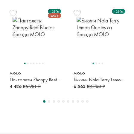
транспортной компании. Доставка осуществляется в срок и
по тарифам транспортной компании.
-25%
-25%
Оплата осуществляется онлайн банковскими картами Visa,
Mastercard, МИР, Система быстрых платежей (СБП)
29/30
128 см
140 см
164 см
5-7 лет
7-8 лет
9-10 лет
13-14 лет
MOLO
MOLO
Пантолеты Zhappy Reef Blue
Бикини Nola Terry Lemon Quotes
4 486 ₽
5 981 ₽
6 563 ₽
8 750 ₽