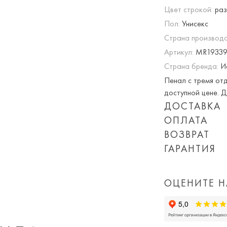
Цвет строкой:
раз
Пол:
Унисекс
Страна производс
Артикул:
MR1933
Страна бренда:
И
Пенал с тремя отд
доступной цене. Д
ДОСТАВКА
ОПЛАТА
Опция частичная 
ВОЗВРАТ
При оплате онлай
ГАРАНТИЯ
Приблизительная 
суммируются!
Мы вернем или об
Обращаем Ваше вн
Вы можете оплатит
дня покупки товар
количества заказ
или картой) скидк
ОЦЕНИТЕ Н
доставки, а так 
Просто пройдите
доставка).
Важно!