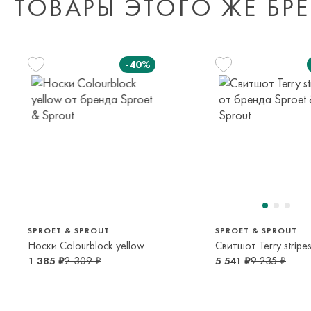
ТОВАРЫ ЭТОГО ЖЕ БР
-40%
110 см
116 см
122 с
5 лет
6 лет
7 лет
26
38
140 см
152 см
1,5-3 года
16-18 лет
10 лет
12 лет
SPROET & SPROUT
SPROET & SPROUT
Носки Colourblock yellow
Свитшот Terry stripe
1 385 ₽
2 309 ₽
5 541 ₽
9 235 ₽