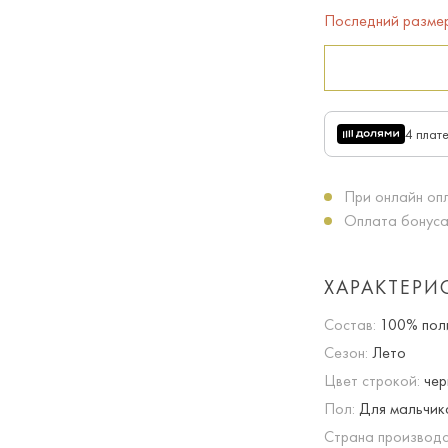
Последний разме
4 плат
При онлайн опл
Оплата бонуса
ХАРАКТЕРИ
Состав:
100% полиэ
Сезон:
Лето
Цвет строкой:
чер
Пол:
Для мальчик
Страна производс