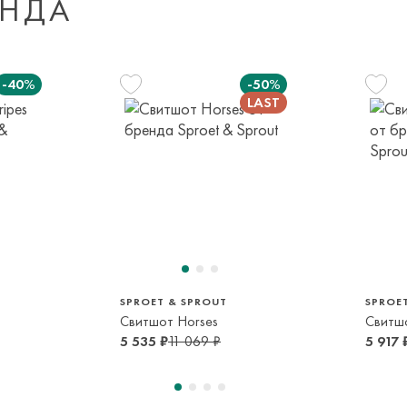
ЕНДА
Мы доставляем
Доставка за пред
транспортной ком
-40%
-50%
или в пункт само
срок и по тарифа
Оплата осуществл
м
128 см
Система быстрых 
8 лет
116 см
110 см
6 лет
5 лет
SPROET & SPROUT
SPROE
s
Свитшот Horses
Свитшо
5 535 ₽
11 069 ₽
5 917 