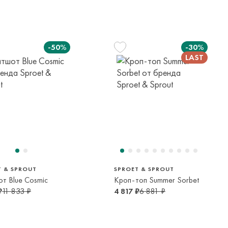
 в страны таможенного союза!
елы России в страны Таможенного союза (Беларусь),
панией с последующей курьерской доставкой до адресата
-50%
-30%
вывоза транспортной компании. Доставка осуществляется в
м транспортной компании.
яется онлайн банковскими картами Visa, Mastercard, МИР,
платежей (СБП)
116 см
122 см
128 см
122 см
6 лет
7 лет
8 лет
7 лет
T & SPROUT
SPROET & SPROUT
т Blue Cosmic
Кроп-топ Summer Sorbet
₽
11 833 ₽
4 817 ₽
6 881 ₽