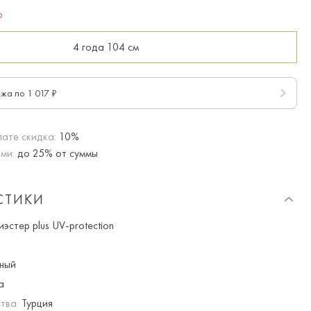
р
4 года
104 см
ежа по 1 017 ₽
ате скидка:
10%
ми:
до 25% от суммы
СТИКИ
стер plus UV-protection
ный
а
тва:
Турция