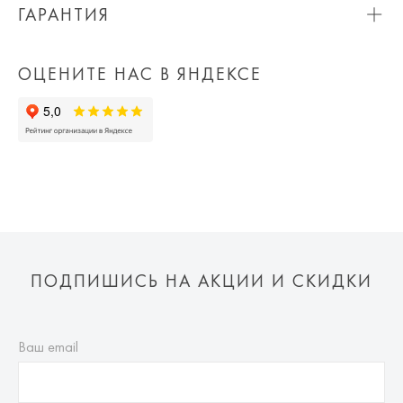
Москвы и МО.
При оплате онлайн вы получаете 10% скидку. Любые
ГАРАНТИЯ
купоны и акции суммируются!
Мы вернем или обменяем любой приобретенный вами
Приблизительная стоимость доставки составляет 800 ₽.
Вы можете оплатить товар на сайте со скидкой. При
товар в течение 7 дней со дня покупки товара.
Обращаем Ваше внимание на то, что она может
оплате курьеру (наличными или картой) скидка не
ОЦЕНИТЕ НАС В ЯНДЕКСЕ
Просто пройдите по
ссылке
и заполните бланк возврата.
измениться в зависимости от количества заказанных
действует.
вещей, удаленности Вашего региона, срочности доставки,
а так же выбранных Вами дополнительных опций (примерка,
частичная доставка).
Важно!
На периоды сезонных распродаж отправка обуви на
примерку возможна только по полной предоплате одной из
пар.
ПОДПИШИСЬ НА АКЦИИ И СКИДКИ
Мы доставляем в страны таможенного союза!
Ваш email
Доставка за пределы России в страны Таможенного союза
(Беларусь), транспортной компанией с последующей
курьерской доставкой до адресата или в пункт самовывоза