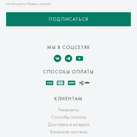
транспортной компании. Доставка осуществляется в срок и
Используется Яндекс метрика
по тарифам транспортной компании.
ПОДПИСАТЬСЯ
Оплата осуществляется онлайн банковскими картами Visa,
Mastercard, МИР, Система быстрых платежей (СБП)
МЫ В СОЦСЕТЯХ
СПОСОБЫ ОПЛАТЫ
КЛИЕНТАМ
Реквизиты
Способы оплаты
Доставка и возврат
Бонусная система