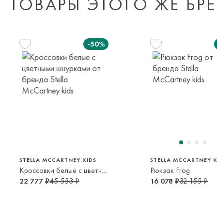
ТОВАРЫ ЭТОГО ЖЕ БР
-50%
30
32
33
38
6-7 лет
9-10 лет
10-12 лет
16-18 лет
STELLA MCCARTNEY KIDS
STELLA MCCARTNEY K
Кроссовки белые с цветными шнурками
Рюкзак Frog
22 777 ₽
45 553 ₽
16 078 ₽
32 155 ₽