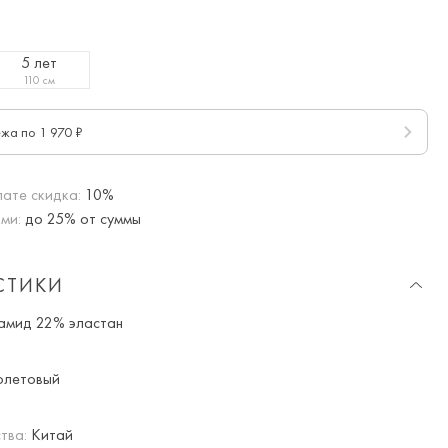
5 лет
110 см
ежа по 1 970 ₽
ате скидка:
10%
ми:
до 25% от суммы
СТИКИ
амид 22% эластан
летовый
тва:
Китай