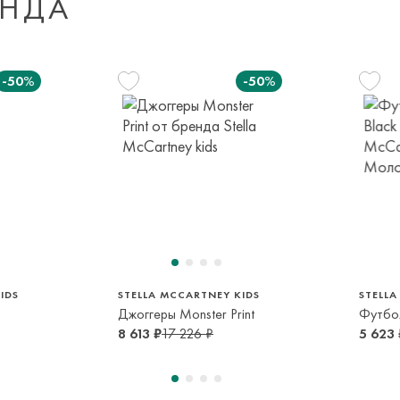
ЕНДА
Доставка за пред
транспортной ком
-50%
-50%
или в пункт само
срок и по тарифа
Оплата осуществл
Система быстрых 
104 см
110 см
116 см
128 см
4 года
5 лет
6 лет
8 лет
IDS
STELLA MCCARTNEY KIDS
STELLA
Джоггеры Monster Print
Футбол
8 613 ₽
17 226 ₽
5 623 