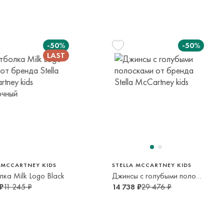
елы России в страны Таможенного союза (Беларусь),
панией с последующей курьерской доставкой до адресата
-50%
-50%
вывоза транспортной компании. Доставка осуществляется в
м транспортной компании.
яется онлайн банковскими картами Visa, Mastercard, МИР,
платежей (СБП)
116 см
128 см
140 см
152 см
6 лет
8 лет
10 лет
12 лет
 MCCARTNEY KIDS
STELLA MCCARTNEY KIDS
ка Milk Logo Black
Джинсы с голубыми полосками
₽
11 245 ₽
14 738 ₽
29 476 ₽