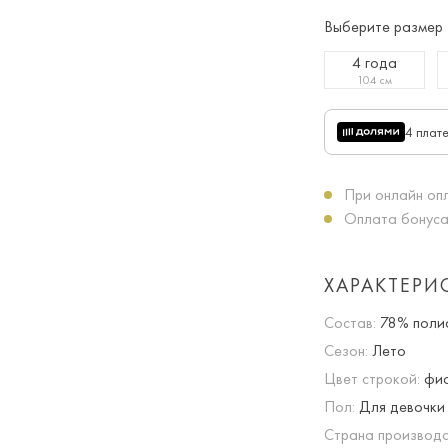
Выберите размер
4 года
104 см
4 плат
При онлайн опл
Оплата бонуса
ХАРАКТЕРИ
Состав:
78% поли
Сезон:
Лето
Цвет строкой:
фио
Пол:
Для девочки
Страна производс