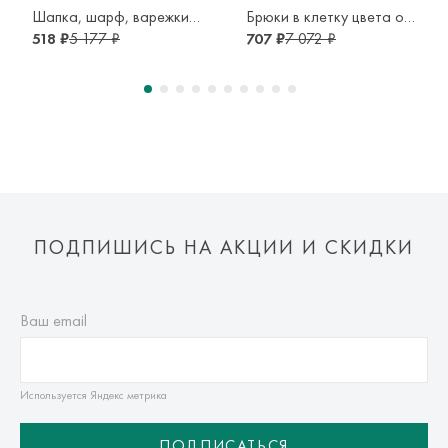
транспортной компании. Доставка осуществляется в срок и
Шапка, шарф, варежки серого цвета
Брюки в клетку цвета орхидея
по тарифам транспортной компании.
518 ₽
5 177 ₽
707 ₽
7 072 ₽
Оплата осуществляется онлайн банковскими картами Visa,
Mastercard, МИР, Система быстрых платежей (СБП)
ПОДПИШИСЬ НА АКЦИИ И СКИДКИ
Ваш email
Используется Яндекс метрика
ПОДПИСАТЬСЯ