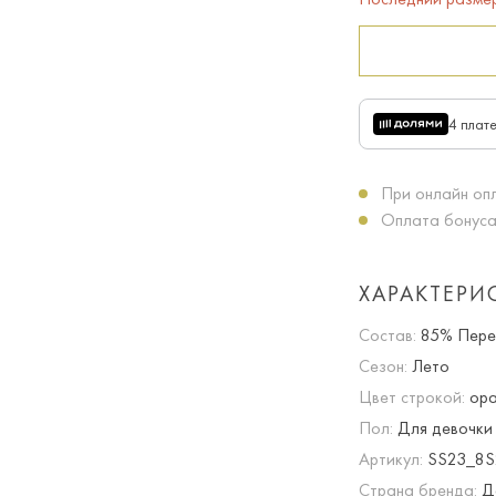
4 плат
При онлайн опл
Оплата бонуса
ХАРАКТЕРИ
Состав:
85% Пере
Сезон:
Лето
Цвет строкой:
ора
Пол:
Для девочки
Артикул:
SS23_8S
Страна бренда:
Д