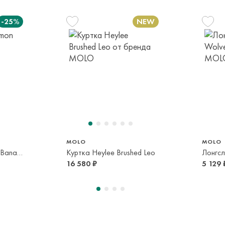
транспортной ком
-25%
или в пункт само
срок и по тарифа
Оплата осуществл
Система быстрых 
128 см
140 см
152 см
164 см
110 см
8 лет
10 лет
12 лет
14 лет
5 лет
MOLO
MOLO
Кепка Nando Lemon Banana
Куртка Heylee Brushed Leo
Лонгсл
16 580 ₽
5 129 