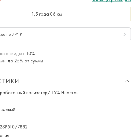
1,5 года
86 см
ежа по 774 ₽
ате скидка:
10%
ми:
до 25% от суммы
СТИКИ
работанный полиэстер/ 15% Эластан
нжевый
23P510/7882
ания