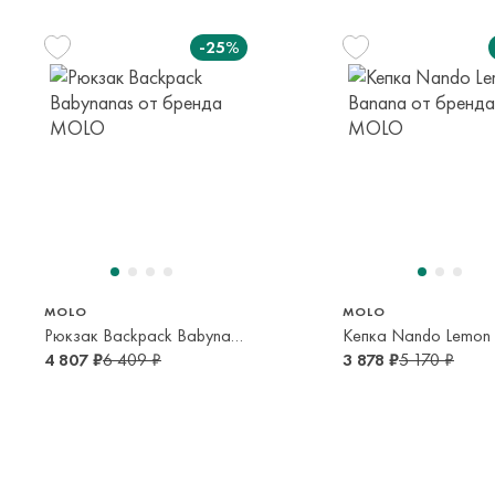
-25%
MOLO
MOLO
Рюкзак Backpack Babynanas
4 807 ₽
6 409 ₽
3 878 ₽
5 170 ₽