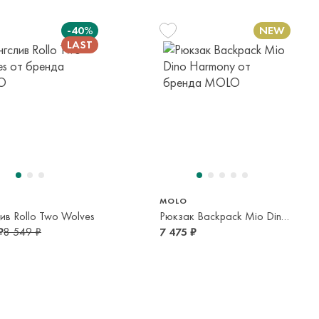
панией с последующей курьерской доставкой до адресата
-40%
вывоза транспортной компании. Доставка осуществляется в
м транспортной компании.
яется онлайн банковскими картами Visa, Mastercard, МИР,
платежей (СБП)
MOLO
ив Rollo Two Wolves
Рюкзак Backpack Mio Dino Harmony
₽
8 549 ₽
7 475 ₽