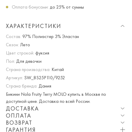
Оплата бонусами:
до 25% от суммы
ХАРАКТЕРИСТИКИ
Состав:
97% Полиэстер 3% Эластан
Сезон:
Лето
Цвет строкой:
фуксия
Пол:
Для девочки
Страна производства:
Китай
Артикул:
SW_8S25P110/9252
Страна бренда:
Дания
Бикини Nola Fruity Terry MOLO купить в Москве по
доступной цене. Доставка по всей России.
ДОСТАВКА
ОПЛАТА
Опция частичная доставка и примерка доступна для
ВОЗВРАТ
Москвы и МО.
При оплате онлайн вы получаете 10% скидку. Любые
ГАРАНТИЯ