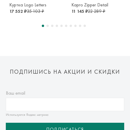
транспортной компании. Доставка осуществляется в срок и
Куртка Logo Letters
Карго Zipper Detail
по тарифам транспортной компании.
17 552 ₽
35 103 ₽
11 145 ₽
22 289 ₽
Оплата осуществляется онлайн банковскими картами Visa,
Mastercard, МИР, Система быстрых платежей (СБП)
ПОДПИШИСЬ НА АКЦИИ И СКИДКИ
Ваш email
Используется Яндекс метрика
ПОДПИСАТЬСЯ