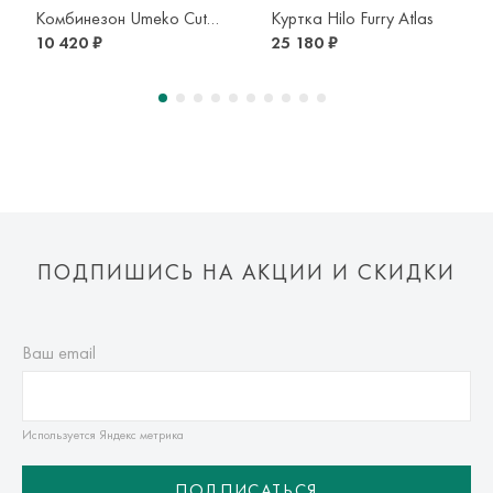
транспортной компании. Доставка осуществляется в срок и
Комбинезон Umeko Cute Balls
Куртка Hilo Furry Atlas
по тарифам транспортной компании.
10 420 ₽
25 180 ₽
Оплата осуществляется онлайн банковскими картами Visa,
Mastercard, МИР, Система быстрых платежей (СБП)
ПОДПИШИСЬ НА АКЦИИ И СКИДКИ
Ваш email
Используется Яндекс метрика
ПОДПИСАТЬСЯ