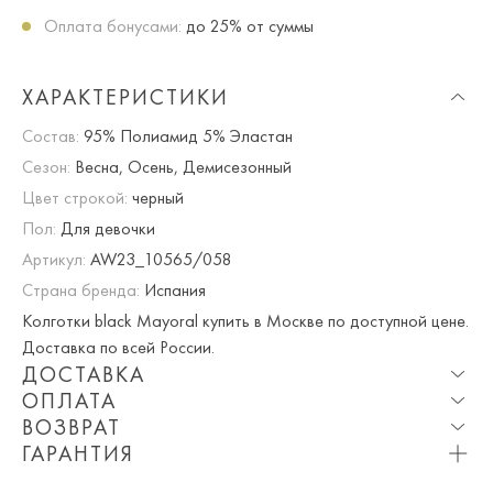
Оплата бонусами:
до 25% от суммы
ХАРАКТЕРИСТИКИ
Состав:
95% Полиамид 5% Эластан
Сезон:
Весна, Осень, Демисезонный
Цвет строкой:
черный
Пол:
Для девочки
Артикул:
AW23_10565/058
Страна бренда:
Испания
Колготки black Mayoral купить в Москве по доступной цене.
Доставка по всей России.
ДОСТАВКА
ОПЛАТА
Опция частичная доставка и примерка доступна для
ВОЗВРАТ
Москвы и МО.
При оплате онлайн вы получаете 10% скидку. Любые
ГАРАНТИЯ
купоны и акции суммируются!
Мы вернем или обменяем любой приобретенный вами
Приблизительная стоимость доставки составляет 800 ₽.
Вы можете оплатить товар на сайте со скидкой. При
товар в течение 7 дней со дня покупки товара.