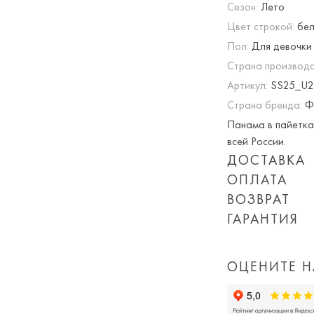
Сезон:
Лето
Цвет строкой:
бел
Пол:
Для девочки
Страна производс
Артикул:
SS25_U2
Страна бренда:
Ф
Панама в пайетках
всей России.
ДОСТАВКА
ОПЛАТА
Опция частичная 
ВОЗВРАТ
При оплате онлай
ГАРАНТИЯ
Приблизительная 
суммируются!
Мы вернем или об
Обращаем Ваше вн
Вы можете оплатит
дня покупки товар
количества заказ
или картой) скидк
ОЦЕНИТЕ Н
доставки, а так 
Просто пройдите
доставка).