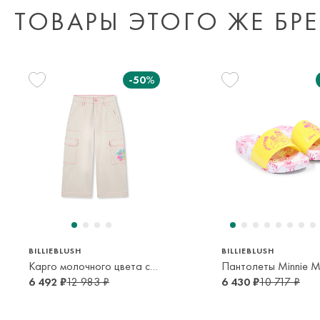
ТОВАРЫ ЭТОГО ЖЕ БР
-50%
138 см
150 см
25
28
29
10 лет
12 лет
2-3 года
4-5 лет
5-6 ле
BILLIEBLUSH
BILLIEBLUSH
Карго молочного цвета с розовой прострочкой
6 492 ₽
12 983 ₽
6 430 ₽
10 717 ₽