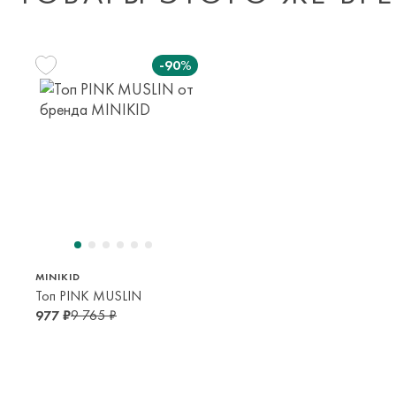
-90%
128 см
140 см
7-8 лет
9-10 лет
MINIKID
Топ PINK MUSLIN
977 ₽
9 765 ₽