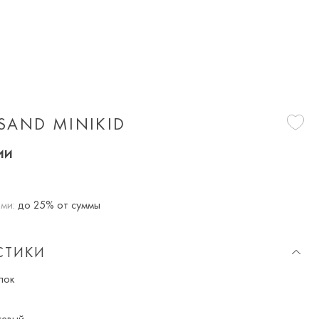
SAND MINIKID
ии
ми:
до 25% от суммы
СТИКИ
пок
евый