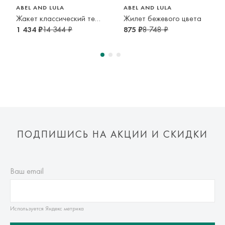
курьерской доставкой до адресата или в пункт самовывоза
ABEL AND LULA
ABEL AND LULA
транспортной компании. Доставка осуществляется в срок и
Жакет классический темно-синий
Жилет бежевого цвета
по тарифам транспортной компании.
1 434 ₽
14 344 ₽
875 ₽
8 748 ₽
Оплата осуществляется онлайн банковскими картами Visa,
Mastercard, МИР, Система быстрых платежей (СБП)
ПОДПИШИСЬ НА АКЦИИ И СКИДКИ
Ваш email
Используется Яндекс метрика