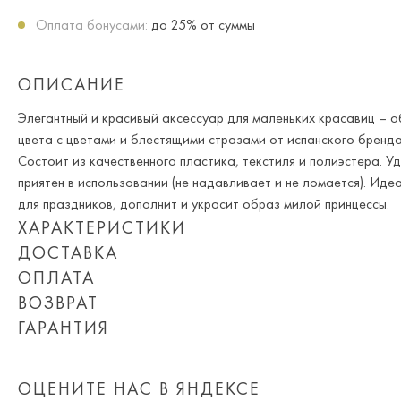
Оплата бонусами:
до 25% от суммы
ОПИСАНИЕ
Элегантный и красивый аксессуар для маленьких красавиц – 
цвета с цветами и блестящими стразами от испанского бренд
Состоит из качественного пластика, текстиля и полиэстера. Уд
приятен в использовании (не надавливает и не ломается). Ид
для праздников, дополнит и украсит образ милой принцессы.
ХАРАКТЕРИСТИКИ
ДОСТАВКА
Состав:
пластик, текстиль, полиэстер 100%
ОПЛАТА
Сезон:
Опция частичная доставка и примерка доступна для Москвы 
Весна, Лето, Зима, Осень, Круглогодичный
ВОЗВРАТ
Цвет строкой:
При оплате онлайн вы получаете 10% скидку. Любые купоны и
черный
ГАРАНТИЯ
Приблизительная стоимость доставки составляет 800 ₽.
суммируются!
Пол:
Мы вернем или обменяем любой приобретенный вами товар в т
Для девочки
Обращаем Ваше внимание на то, что она может измениться в 
Вы можете оплатить товар на сайте со скидкой. При оплате к
дня покупки товара.
Артикул:
AW19_5927/84
количества заказанных вещей, удаленности Вашего региона, 
или картой) скидка не действует.
Страна бренда:
ОЦЕНИТЕ НАС В ЯНДЕКСЕ
Испания
доставки, а так же выбранных Вами дополнительных опций (пр
Просто пройдите по
ссылке
и заполните бланк возврата.