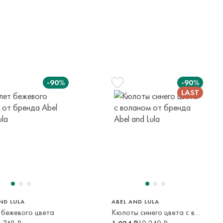
-90%
-90%
92 см
140 см
2 года
10 лет
ND LULA
ABEL AND LULA
 бежевого цвета
Кюлоты синего цвета с воланом