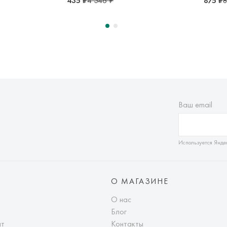
435 ₽
4 346 ₽
875 ₽
8
Ваш email
Используется Янде
О МАГАЗИНЕ
О нас
Блог
ат
Контакты