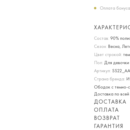
Оплата бонуса
ХАРАКТЕРИ
Состав:
90% полиэ
Сезон:
Весна, Лет
Цвет строкой:
тем
Пол:
Для девочки
Артикул:
SS22_AA
Страна бренда:
И
Ободок с темно-си
Доставка по всей 
ДОСТАВКА
ОПЛАТА
Опция частичная 
ВОЗВРАТ
При оплате онлай
ГАРАНТИЯ
Приблизительная 
суммируются!
Мы вернем или об