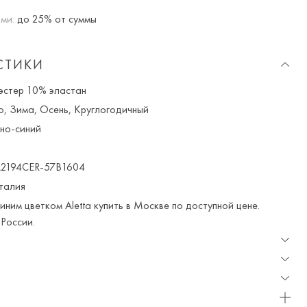
ми:
до 25% от суммы
СТИКИ
стер 10% эластан
о, Зима, Осень, Круглогодичный
но-синий
2194CER-57B1604
талия
ним цветком Aletta купить в Москве по доступной цене.
России.
доставка и примерка доступна для Москвы и МО.
н вы получаете 10% скидку. Любые купоны и акции
стоимость доставки составляет 800 ₽.
меняем любой приобретенный вами товар в течение 7 дней со