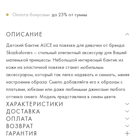
Оплата бонусами:
до 25% от суммы
ОПИСАНИЕ
Детский бантик ALICE на повязке для девочки от бренда
Skazkalovers – стильный элегантный аксессуар для Вашей
маленькой принцессы. Небольшой интересный бантик из
кожи на эластичной повязке станет мобильным
аксессуаром, который так легко надевать и снимать, меняя
настроение образа. Смело добавляйте его к образам с
платьями, юбками или даже любимыми джинсами любого
оттенка синего. Модель представлена в синем цвете.
ХАРАКТЕРИСТИКИ
ДОСТАВКА
Состав:
Материал: 100% натуральная кожа (Италия),
ОПЛАТА
нейлоновая повязка (США)
Опция частичная доставка и примерка доступна для
ВОЗВРАТ
Москвы и МО.
При оплате онлайн вы получаете 10% скидку. Любые
Сезон:
Весна, Лето, Зима, Осень, Круглогодичный
ГАРАНТИЯ
купоны и акции суммируются!
Мы вернем или обменяем любой приобретенный вами