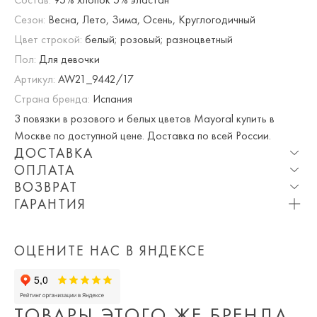
Сезон:
Весна, Лето, Зима, Осень, Круглогодичный
Цвет строкой:
белый; розовый; разноцветный
Пол:
Для девочки
Артикул:
AW21_9442/17
Страна бренда:
Испания
3 повязки в розового и белых цветов Mayoral купить в
Москве по доступной цене. Доставка по всей России.
ДОСТАВКА
ОПЛАТА
Опция частичная доставка и примерка доступна для
ВОЗВРАТ
Москвы и МО.
При оплате онлайн вы получаете 10% скидку. Любые
ГАРАНТИЯ
купоны и акции суммируются!
Мы вернем или обменяем любой приобретенный вами
Приблизительная стоимость доставки составляет 800 ₽.
Вы можете оплатить товар на сайте со скидкой. При
товар в течение 7 дней со дня покупки товара.
Обращаем Ваше внимание на то, что она может
оплате курьеру (наличными или картой) скидка не
ОЦЕНИТЕ НАС В ЯНДЕКСЕ
Просто пройдите по
ссылке
и заполните бланк возврата.
измениться в зависимости от количества заказанных
действует.
вещей, удаленности Вашего региона, срочности доставки,
а так же выбранных Вами дополнительных опций (примерка,
ТОВАРЫ ЭТОГО ЖЕ БРЕНДА
частичная доставка).