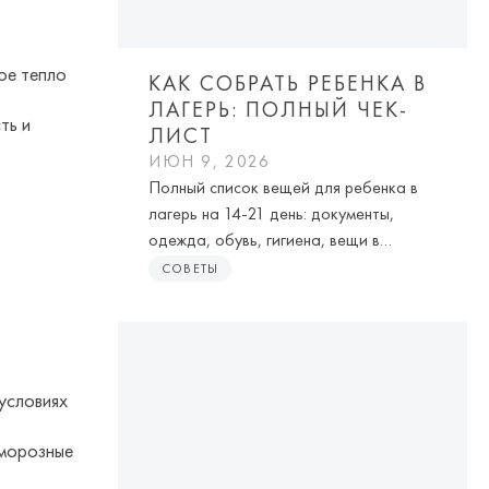
ое тепло
КАК СОБРАТЬ РЕБЕНКА В
ЛАГЕРЬ: ПОЛНЫЙ ЧЕК-
ть и
ЛИСТ
ИЮН 9, 2026
Полный список вещей для ребенка в
лагерь на 14-21 день: документы,
одежда, обувь, гигиена, вещи в
дорогу, стоп-лист и советы по сборам
СОВЕТЫ
без суеты.
условиях
 морозные