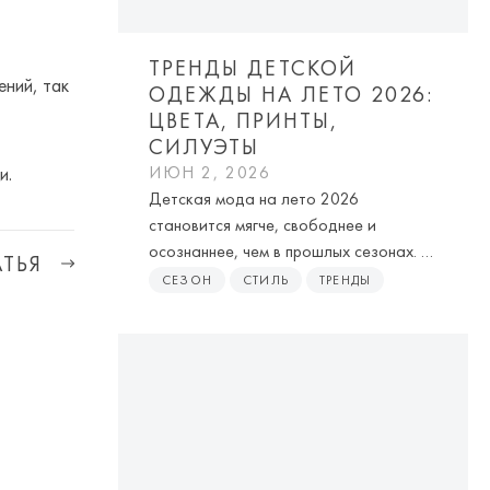
ТРЕНДЫ ДЕТСКОЙ
ений, так
ОДЕЖДЫ НА ЛЕТО 2026:
ЦВЕТА, ПРИНТЫ,
СИЛУЭТЫ
ИЮН 2, 2026
и.
Детская мода на лето 2026
становится мягче, свободнее и
осознаннее, чем в прошлых сезонах. В
ТЬЯ
центре внимания — приятные ткани,
СЕЗОН
СТИЛЬ
ТРЕНДЫ
чистые оттенки, выразительные принты
и вещи, в которых ребенок выглядит
стильно, но чувствует себя легко в
течение всего дня.