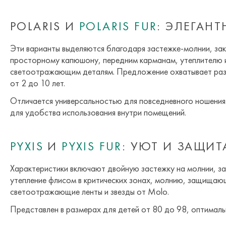
POLARIS И
POLARIS FUR
: ЭЛЕГАН
Эти варианты выделяются благодаря застежке-молнии, за
просторному капюшону, передним карманам, утеплителю 
светоотражающим деталям. Предложение охватывает разм
от 2 до 10 лет.
Отличается универсальностью для повседневного ношения
для удобства использования внутри помещений.
PYXIS
И
PYXIS FUR
: УЮТ И ЗАЩИ
Характеристики включают двойную застежку на молнии, за
утепление флисом в критических зонах, молнию, защища
светоотражающие ленты и звезды от Molo.
Представлен в размерах для детей от 80 до 98, оптималь