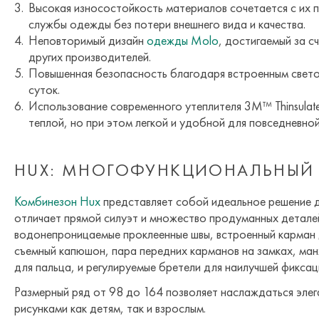
Высокая износостойкость материалов сочетается с их п
службы одежды без потери внешнего вида и качества.
Неповторимый дизайн
одежды Molo
, достигаемый за с
других производителей.
Повышенная безопасность благодаря встроенным свето
суток.
Использование современного утеплителя 3M™ Thinsulat
теплой, но при этом легкой и удобной для повседневной
HUX: МНОГОФУНКЦИОНАЛЬНЫЙ
Комбинезон Hux
представляет собой идеальное решение д
отличает прямой силуэт и множество продуманных детале
водонепроницаемые проклеенные швы, встроенный карман
съемный капюшон, пара передних карманов на замках, ма
для пальца, и регулируемые бретели для наилучшей фиксац
Размерный ряд от 98 до 164 позволяет наслаждаться эле
рисунками как детям, так и взрослым.