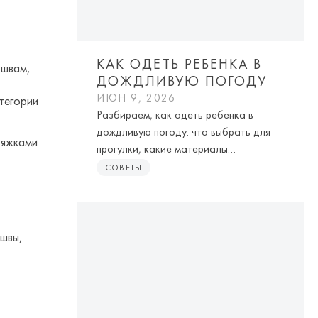
КАК ОДЕТЬ РЕБЕНКА В
 швам,
ДОЖДЛИВУЮ ПОГОДУ
ИЮН 9, 2026
тегории
Разбираем, как одеть ребенка в
дождливую погоду: что выбрать для
тяжками
прогулки, какие материалы
действительно работают и как
СОВЕТЫ
сохранить комфорт в дождь и слякоть.
 швы,