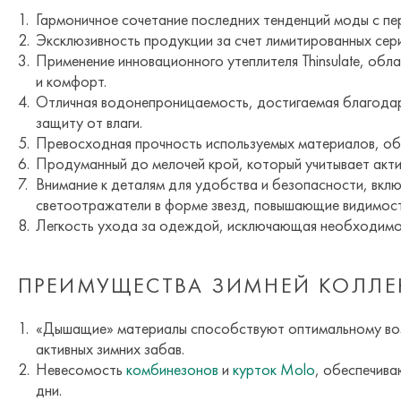
Гармоничное сочетание последних тенденций моды с пе
Эксклюзивность продукции за счет лимитированных сер
Применение инновационного утеплителя Thinsulate, обл
и комфорт.
Отличная водонепроницаемость, достигаемая благодаря
защиту от влаги.
Превосходная прочность используемых материалов, о
Продуманный до мелочей крой, который учитывает актив
Внимание к деталям для удобства и безопасности, вклю
светоотражатели в форме звезд, повышающие видимост
Легкость ухода за одеждой, исключающая необходимос
ПРЕИМУЩЕСТВА ЗИМНЕЙ КОЛЛ
«Дышащие» материалы способствуют оптимальному воз
активных зимних забав.
Невесомость
комбинезонов
и
курток Molo
, обеспечив
дни.