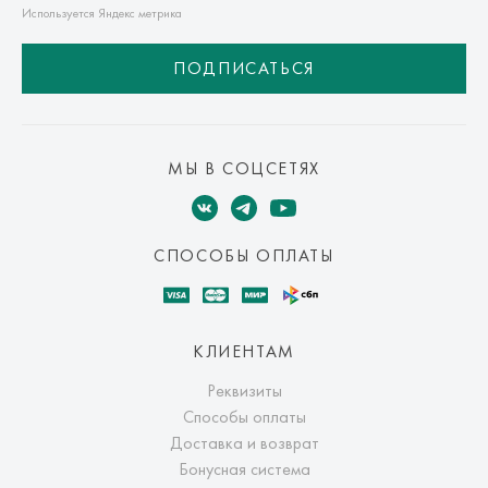
транспортной компании. Доставка осуществляется в срок и
Используется Яндекс метрика
по тарифам транспортной компании.
ПОДПИСАТЬСЯ
Оплата осуществляется онлайн банковскими картами Visa,
Mastercard, МИР, Система быстрых платежей (СБП)
МЫ В СОЦСЕТЯХ
СПОСОБЫ ОПЛАТЫ
КЛИЕНТАМ
Реквизиты
Способы оплаты
Доставка и возврат
Бонусная система